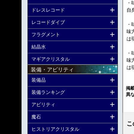
・
ドレスレコード
自
レコードダイブ
・
味
フラグメント
は
結晶水
・
マギアクリスタル
味
は
装備・アビリティ
装備品
掲
装備ランキング
異
アビリティ
魔石
こ
ヒストリアクリスタル