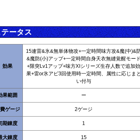
ステータス
15連雷&氷&無単体物攻+一定時間味方攻&魔(中)&
&魔防(小)アップ+一定時間自身天衣無縫覚醒モー
効果
+限突Lv1アップ+味方XIシリーズ生存人数で追加
果+雷or氷アビ3回使用時一定時間、属性に応じま
い付与
効果範囲
ー
費ゲージ
2ゲージ
初期錬度
1
最大錬度
15