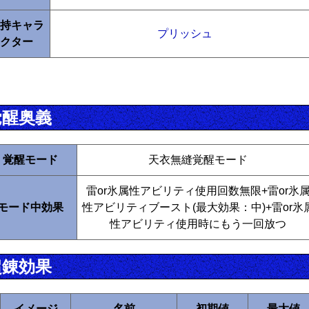
持キャラ
プリッシュ
クター
覚醒奥義
覚醒モード
天衣無縫覚醒モード
雷or氷属性アビリティ使用回数無限+雷or氷
モード中効果
性アビリティブースト(最大効果：中)+雷or氷
性アビリティ使用時にもう一回放つ
超錬効果
イメージ
名前
初期値
最大値