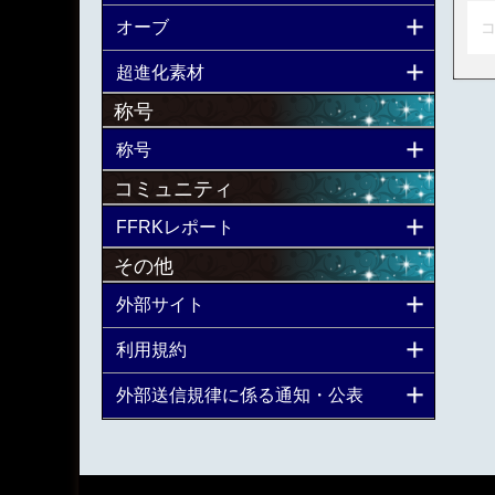
オーブ
コ
超進化素材
称号
称号
コミュニティ
FFRKレポート
その他
外部サイト
利用規約
外部送信規律に係る通知・公表