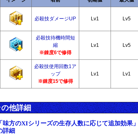
必殺技ダメージUP
Lv1
Lv5
必殺技待機時間短
縮
Lv1
Lv5
※錬度6で修得
必殺技使用回数1ア
ップ
Lv1
Lv1
※錬度15で修得
その他詳細
「味方のXIシリーズの生存人数に応じて追加効果
の詳細