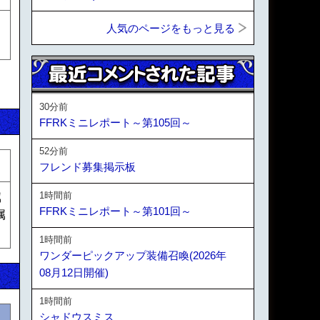
人気のページをもっと見る
30分前
FFRKミニレポート～第105回～
52分前
フレンド募集掲示板
1時間前
属
FFRKミニレポート～第101回～
属
1時間前
ワンダーピックアップ装備召喚(2026年
08月12日開催)
1時間前
シャドウスミス