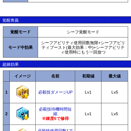
覚醒奥義
覚醒モード
シーフ覚醒モード
シーフアビリティ使用回数無限+シーフアビリ
モード中効果
ティブースト(最大効果：中)+シーフアビリテ
ィ使用時にもう一回放つ
超錬効果
イメージ
名前
初期値
最大値
1
必殺技ダメージUP
Lv1
Lv5
必殺技待機時間短
2
縮
Lv1
Lv5
※錬度6で修得
必殺技使用回数1ア