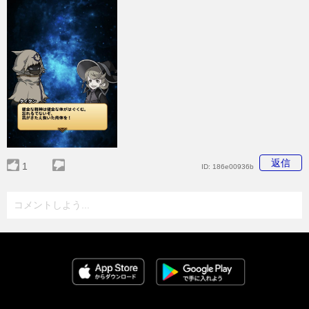
返信
1
ID:
186e00936b
コメントしよう...