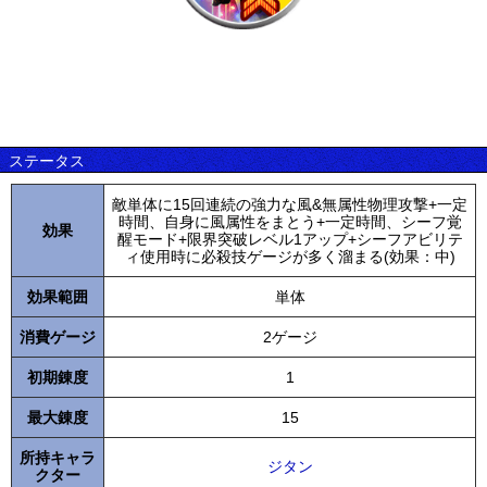
ステータス
敵単体に15回連続の強力な風&無属性物理攻撃+一定
時間、自身に風属性をまとう+一定時間、シーフ覚
効果
醒モード+限界突破レベル1アップ+シーフアビリテ
ィ使用時に必殺技ゲージが多く溜まる(効果：中)
効果範囲
単体
消費ゲージ
2ゲージ
初期錬度
1
最大錬度
15
所持キャラ
ジタン
クター