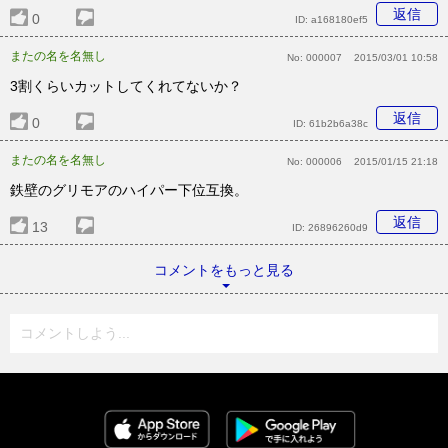
返信
0
ID:
a168180ef5
またの名を名無し
No:
000007
2015/03/01 10:58
3割くらいカットしてくれてないか？
返信
0
ID:
61b2b6a38c
またの名を名無し
No:
000006
2015/01/15 21:18
鉄壁のグリモアのハイパー下位互換。
返信
13
ID:
26896260d9
コメントをもっと見る
コメントしよう...