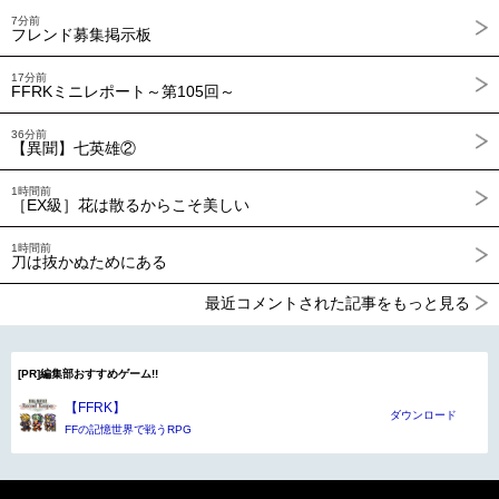
7分前
フレンド募集掲示板
17分前
FFRKミニレポート～第105回～
36分前
【異聞】七英雄②
1時間前
［EX級］花は散るからこそ美しい
1時間前
刀は抜かぬためにある
最近コメントされた記事をもっと見る
[PR]編集部おすすめゲーム!!
【FFRK】
ダウンロード
FFの記憶世界で戦うRPG