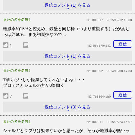
返信コメント (1) を見る
またの名を名無し
No:
000017
2015/12/12 13:38
軽減率約15%と控えめ。鉄壁と同じ枠（つまり重複する）だがあち
らは約60%。まあ初期技なので…
返信
1
ID:
56d8704c41
返信コメント (1) を見る
またの名を名無し
No:
000002
2014/10/08 17:33
1割くらいしか軽減してくれないよね・・・
プロテスとシェルの方が3倍働く
返信
7
ID:
7b38644cb0
返信コメント (3) を見る
またの名を名無し
No:
000011
2015/06/24 15:07
シェルガとダブリは効果ないかと思ったが、そうか軽減率が低いっ