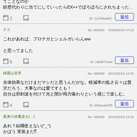
てことなのか
鉄壁代わりに当てにしていったらEX++でぼろぼろにされちまった…
返信
2
ID:
1a750bd867
ナス
No:
000010
2015/03/24 07:23
これがあれば、プロテガとシェルガいらんww
と思ってました
返信
6
ID:
2dbf872e4d
綺麗な皇帝
No:
000009
2015/03/15 14:33
全体効果なだけまだマシだと思うんだがな。軽減率の低さ云々は贅
沢だろう。大事なのは愛ですとも！
自分は邪剣波を付けて光と闇が両方備わりという感じで楽しむ。
返信
4
ID:
d43aede005
風来の赤魔道士(…)
No:
000008
2015/03/03 14:43
あれ？結構使えない(°_°)
かばう 実装まだ⁇