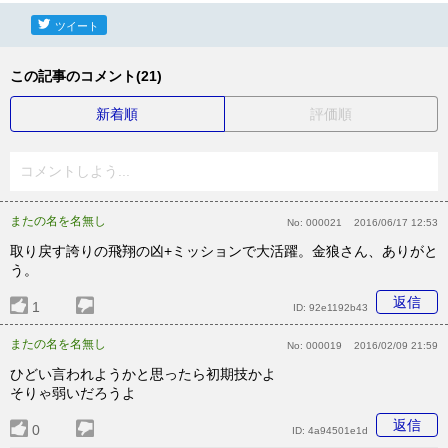
ツイート
この記事のコメント(21)
新着順
評価順
コメントしよう...
またの名を名無し
No:
000021
2016/06/17 12:53
取り戻す誇りの飛翔の凶+ミッションで大活躍。金狼さん、ありがと
う。
返信
1
ID:
92e1192b43
またの名を名無し
No:
000019
2016/02/09 21:59
ひどい言われようかと思ったら初期技かよ
そりゃ弱いだろうよ
返信
0
ID:
4a94501e1d