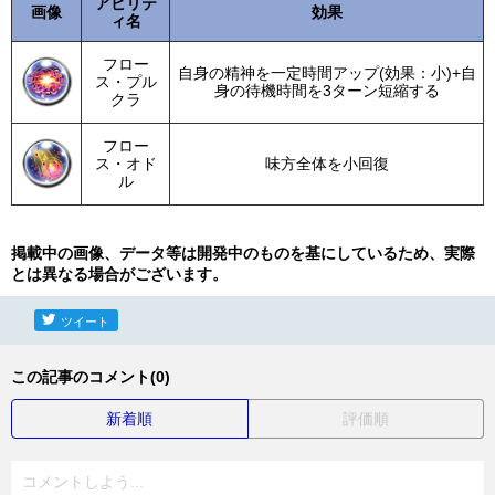
アビリテ
画像
効果
ィ名
フロー
自身の精神を一定時間アップ(効果：小)+自
ス・プル
身の待機時間を3ターン短縮する
クラ
フロー
ス・オド
味方全体を小回復
ル
掲載中の画像、データ等は開発中のものを基にしているため、実際
とは異なる場合がございます。
ツイート
この記事のコメント(0)
新着順
評価順
コメントしよう...