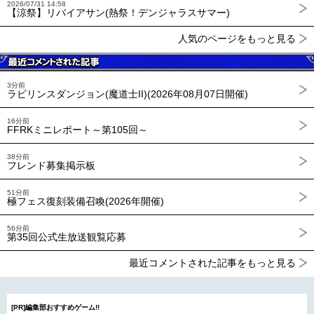
2026/07/31 14:58
【涼祭】リバイアサン(熱祭！デンジャラスサマー)
人気のページをもっと見る
3分前
ラビリンスダンジョン(魔道士II)(2026年08月07日開催)
16分前
FFRKミニレポート～第105回～
38分前
フレンド募集掲示板
51分前
極フェス復刻装備召喚(2026年開催)
56分前
第35回公式生放送観覧応募
最近コメントされた記事をもっと見る
[PR]編集部おすすめゲーム!!