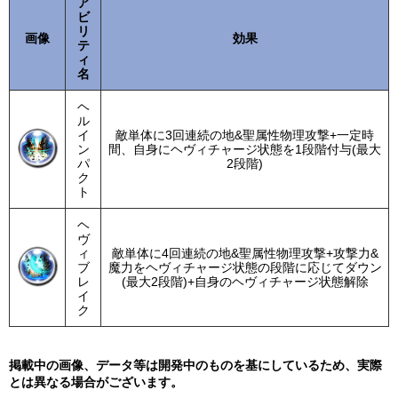
ア
ビ
リ
画像
効果
テ
ィ
名
ヘ
ル
イ
敵単体に3回連続の地&聖属性物理攻撃+一定時
ン
間、自身にヘヴィチャージ状態を1段階付与(最大
パ
2段階)
ク
ト
ヘ
ヴ
ィ
敵単体に4回連続の地&聖属性物理攻撃+攻撃力&
ブ
魔力をヘヴィチャージ状態の段階に応じてダウン
レ
(最大2段階)+自身のヘヴィチャージ状態解除
イ
ク
掲載中の画像、データ等は開発中のものを基にしているため、実際
とは異なる場合がございます。