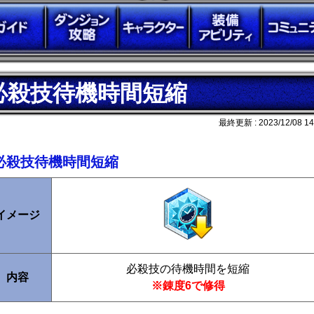
必殺技待機時間短縮
最終更新 :
2023/12/08 14
必殺技待機時間短縮
イメージ
必殺技の待機時間を短縮
内容
※錬度6で修得