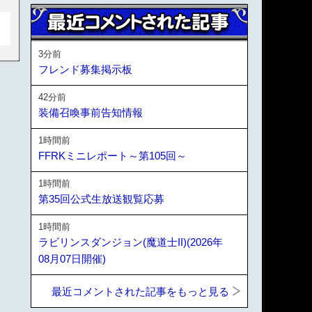
3分前
フレンド募集掲示板
42分前
装備召喚事前告知情報
1時間前
FFRKミニレポート～第105回～
1時間前
第35回公式生放送観覧応募
1時間前
ラビリンスダンジョン(魔道士II)(2026年
08月07日開催)
最近コメントされた記事をもっと見る