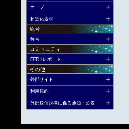
オーブ
超進化素材
称号
称号
コミュニティ
FFRKレポート
その他
外部サイト
利用規約
外部送信規律に係る通知・公表