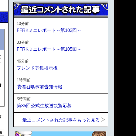
10分前
FFRKミニレポート～第102回～
33分前
FFRKミニレポート～第105回～
の
46分前
す
フレンド募集掲示板
1時間前
時
装備召喚事前告知情報
3時間前
第35回公式生放送観覧応募
は
最近コメントされた記事をもっと見る