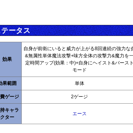
ステータス
自身が前衛にいると威力が上がる8回連続の強力な
&無属性単体魔法攻撃+味方全体の攻撃力&魔力を
効果
定時間アップ(効果：中)+自身にヘイスト&バース
モード
効果範囲
単体
費ゲージ
2ゲージ
持キャラ
エース
クター