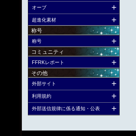
オーブ
超進化素材
称号
称号
コミュニティ
FFRKレポート
その他
外部サイト
利用規約
外部送信規律に係る通知・公表