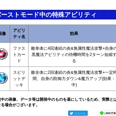
バーストモード中の特殊アビリティ
アビリ
画像
効果
ティ名
ファス
敵単体に4回連続の炎&無属性魔法攻撃+自身
トカー
黒魔法アビリティの待機時間を2ターン短縮
ド
る
スピリ
敵全体に2回連続の炎&無属性魔法攻撃+一定
ットデ
間、自身の防御力ダウン&魔力アップ(効果：
ッキ
中)
載中の画像、データ等は開発中のものを基にしているため、実際と
なる場合がございます。
ツイート