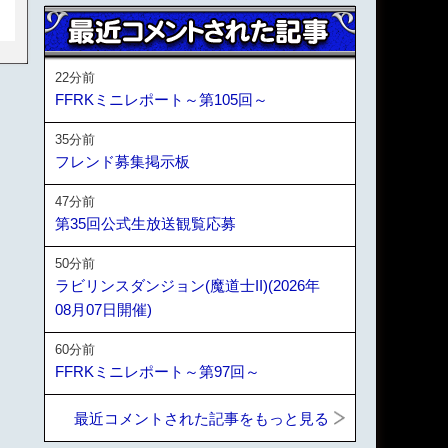
22分前
FFRKミニレポート～第105回～
35分前
フレンド募集掲示板
47分前
第35回公式生放送観覧応募
50分前
ラビリンスダンジョン(魔道士II)(2026年
08月07日開催)
60分前
FFRKミニレポート～第97回～
最近コメントされた記事をもっと見る