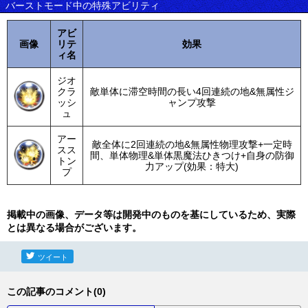
バーストモード中の特殊アビリティ
アビ
画像
リテ
効果
ィ名
ジオ
クラ
敵単体に滞空時間の長い4回連続の地&無属性ジ
ッシ
ャンプ攻撃
ュ
アー
敵全体に2回連続の地&無属性物理攻撃+一定時
スス
間、単体物理&単体黒魔法ひきつけ+自身の防御
トン
力アップ(効果：特大)
プ
掲載中の画像、データ等は開発中のものを基にしているため、実際
とは異なる場合がございます。
ツイート
この記事のコメント(0)