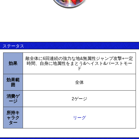
ステータス
敵全体に6回連続の強力な地&無属性ジャンプ攻撃+一定
効果
時間、自身に地属性をまとう&ヘイスト&バーストモー
ド
効果範
全体
囲
消費ゲ
2ゲージ
ージ
所持キ
ャラク
リーグ
ター