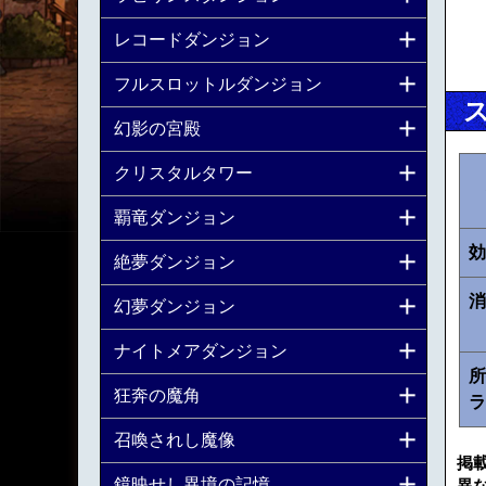
レコードダンジョン
フルスロットルダンジョン
幻影の宮殿
クリスタルタワー
覇竜ダンジョン
効
絶夢ダンジョン
消
幻夢ダンジョン
ナイトメアダンジョン
所
狂奔の魔角
ラ
召喚されし魔像
掲
鏡映せし異境の記憶
異