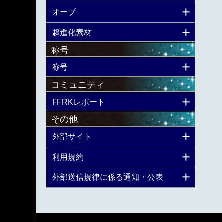
オーブ
超進化素材
称号
称号
コミュニティ
FFRKレポート
その他
外部サイト
利用規約
外部送信規律に係る通知・公表