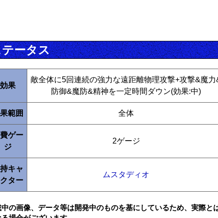
ステータス
敵全体に5回連続の強力な遠距離物理攻撃+攻撃&魔力
効果
防御&魔防&精神を一定時間ダウン(効果:中)
果範囲
全体
費ゲー
2ゲージ
ジ
持キャ
ムスタディオ
クター
載中の画像、データ等は開発中のものを基にしているため、実際と
なる場合がございます。