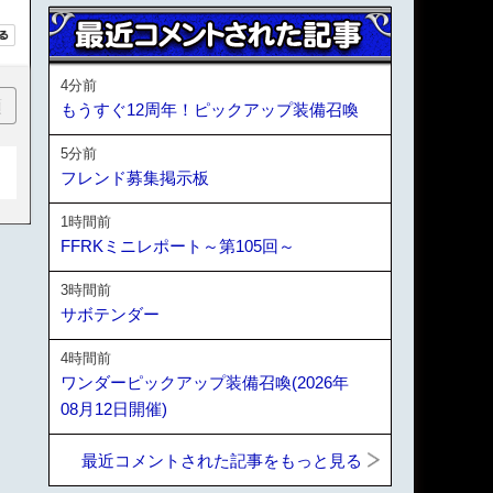
4分前
順
もうすぐ12周年！ピックアップ装備召喚
5分前
フレンド募集掲示板
1時間前
FFRKミニレポート～第105回～
3時間前
サボテンダー
4時間前
ワンダーピックアップ装備召喚(2026年
08月12日開催)
最近コメントされた記事をもっと見る