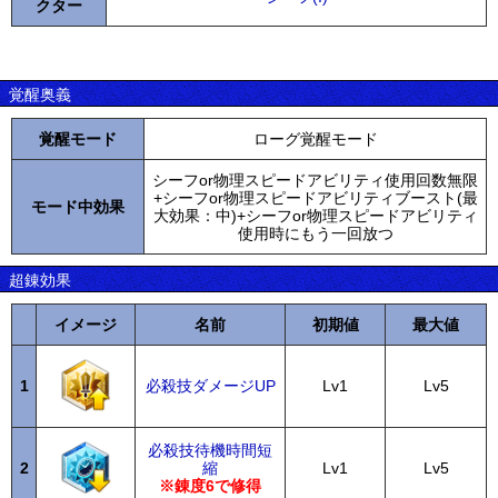
クター
覚醒奥義
覚醒モード
ローグ覚醒モード
シーフor物理スピードアビリティ使用回数無限
+シーフor物理スピードアビリティブースト(最
モード中効果
大効果：中)+シーフor物理スピードアビリティ
使用時にもう一回放つ
超錬効果
イメージ
名前
初期値
最大値
1
必殺技ダメージUP
Lv1
Lv5
必殺技待機時間短
2
縮
Lv1
Lv5
※錬度6で修得