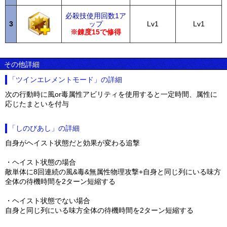
必殺技使用回数1ア
3
ップ
Lv1
Lv1
※錬度15で修得
その他詳細
「ツインエレメントモード」の詳細
次の行動時に風or毒属性アビリティを使用すると一定時間、属性に
応じたまといを付与
「しのびあし」の詳細
自身がヘイスト状態だと効果が変わる追撃
・ヘイスト状態の場合
敵単体に8回連続の風&毒&無属性物理攻撃+自身と同じ列にいる味方
全体の待機時間を2ターン短縮する
・ヘイスト状態でない場合
自身と同じ列にいる味方全体の待機時間を2ターン短縮する