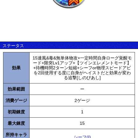
ステータス
15連風&毒&無単体物攻+一定時間自身ローグ覚醒モ
ード+限突Lv1アップ+【ツインエレメントモード】
効果
+待機時間2ターン短縮+シーフor物理スピードアビ
を2回使用する度に自身がヘイストだと効果が変わ
る追撃[しのびあし]
効果範囲
ー
消費ゲージ
2ゲージ
初期錬度
1
最大錬度
15
所持キャラ
シーフ(I)