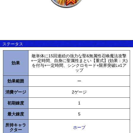
ステータス
敵単体に15回連続の強力な聖&無属性召喚魔法攻撃
+一定時間、自身に聖属性まとい【重式】(効果：大)
効果
を付与+一定時間、シンクロモード+限界突破Lv1ア
ップ
効果範囲
ー
消費ゲージ
2ゲージ
初期錬度
1
最大錬度
5
所持キャラ
ホープ
クター