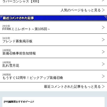
ラバーコンシャス【XIII】
人気のページをもっと見る
28分前
FFRKミニレポート～第105回～
34分前
フレンド募集掲示板
1時間前
装備召喚事前告知情報
1時間前
乱れ雪月花
2時間前
もうすぐ12周年！ピックアップ装備召喚
最近コメントされた記事をもっと見る
[PR]編集部おすすめゲーム!!