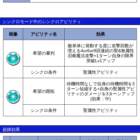
シンクロモード中のシンクロアビリティ
画像
アビリティ名
効果
敵単体に発動する度に攻撃回数が
増える4or6or8回連続の聖&無属性
希望の審判
召喚魔法攻撃+1ターン自身の限界
突破Lv1アップ
シンクロ条件
聖属性アビリティ
待機時間なしで自身の待機時間を3
ターン短縮する+自身の聖属性アビ
希望の開拓
リティのダメージを3ターンアップ
(効果：中)
シンクロ条件
聖属性アビリティ
超錬効果