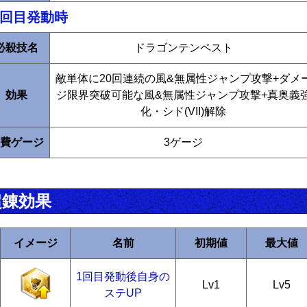
2回目発動時
必殺技名
ドラゴンテンペスト
敵単体に20回連続の風&無属性ジャンプ攻撃+ダメ
効果
ジ限界突破可能な風&無属性ジャンプ攻撃+真奥義
化・シド(VII)解除
費ゲージ
3ゲージ
超錬効果
イメージ
名前
初期値
最大値
1回目発動後自身の
Lv1
Lv5
ステUP