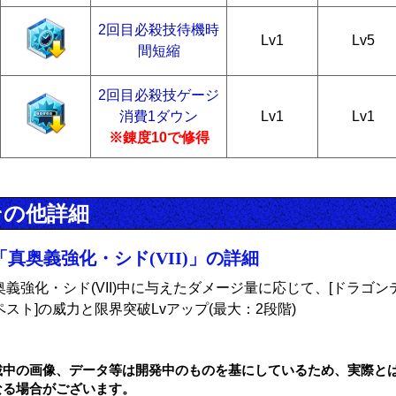
2回目必殺技待機時
Lv1
Lv5
間短縮
2回目必殺技ゲージ
消費1ダウン
Lv1
Lv1
※錬度10で修得
その他詳細
「真奥義強化・シド(VII)」の詳細
奥義強化・シド(VII)中に与えたダメージ量に応じて、[ドラゴン
ペスト]の威力と限界突破Lvアップ(最大：2段階)
載中の画像、データ等は開発中のものを基にしているため、実際と
なる場合がございます。