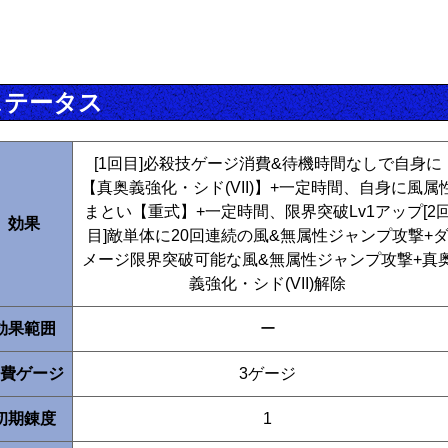
ステータス
[1回目]必殺技ゲージ消費&待機時間なしで自身に
【真奥義強化・シド(VII)】+一定時間、自身に風属
まとい【重式】+一定時間、限界突破Lv1アップ[2
効果
目]敵単体に20回連続の風&無属性ジャンプ攻撃+
メージ限界突破可能な風&無属性ジャンプ攻撃+真
義強化・シド(VII)解除
効果範囲
ー
費ゲージ
3ゲージ
初期錬度
1