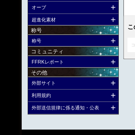
オーブ
超進化素材
こ
称号
称号
コ
コミュニティ
FFRKレポート
その他
外部サイト
利用規約
外部送信規律に係る通知・公表