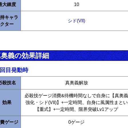
最大錬度
10
持キャラ
シド(VII)
クター
真奥義の効果詳細
1回目発動時
必殺技名
真奥義解放
必殺技ゲージ消費&待機時間なしで自身に【真奥
効果
強化・シド(VII)】+一定時間、自身に風属性まとい
【重式】+一定時間、限界突破Lv1アップ
費ゲージ
0ゲージ