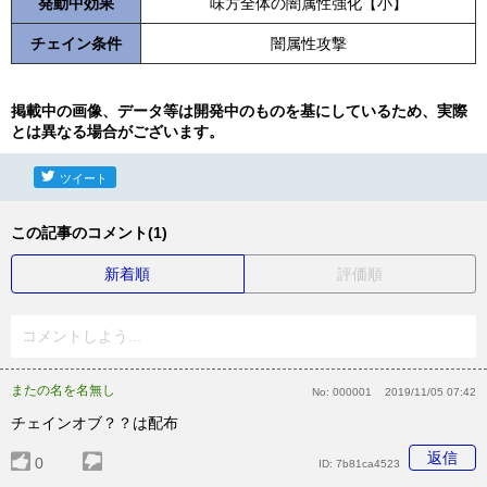
発動中効果
味方全体の闇属性強化【小】
チェイン条件
闇属性攻撃
掲載中の画像、データ等は開発中のものを基にしているため、実際
とは異なる場合がございます。
ツイート
この記事のコメント(1)
新着順
評価順
コメントしよう...
またの名を名無し
No:
000001
2019/11/05 07:42
チェインオブ？？は配布
返信
0
ID:
7b81ca4523