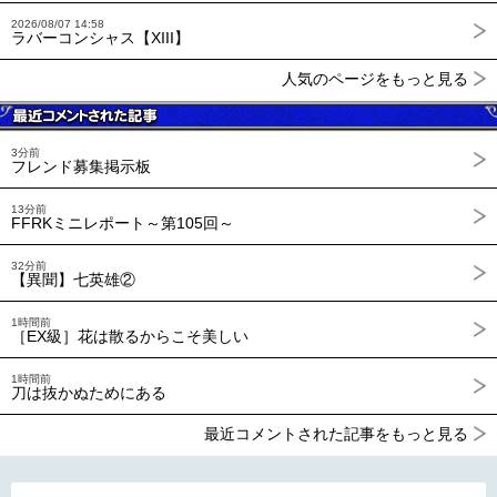
2026/08/07 14:58
ラバーコンシャス【XIII】
人気のページをもっと見る
3分前
フレンド募集掲示板
13分前
FFRKミニレポート～第105回～
32分前
【異聞】七英雄②
1時間前
［EX級］花は散るからこそ美しい
1時間前
刀は抜かぬためにある
最近コメントされた記事をもっと見る