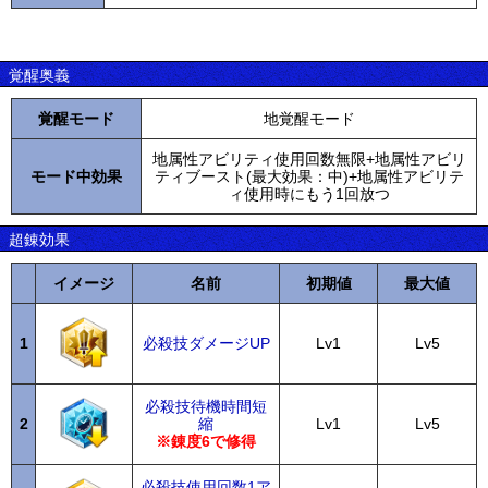
覚醒奥義
覚醒モード
地覚醒モード
地属性アビリティ使用回数無限+地属性アビリ
モード中効果
ティブースト(最大効果：中)+地属性アビリテ
ィ使用時にもう1回放つ
超錬効果
イメージ
名前
初期値
最大値
1
必殺技ダメージUP
Lv1
Lv5
必殺技待機時間短
2
縮
Lv1
Lv5
※錬度6で修得
必殺技使用回数1ア