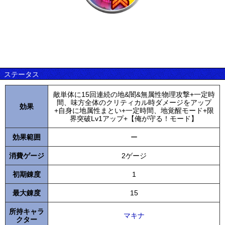
ステータス
敵単体に15回連続の地&闇&無属性物理攻撃+一定時
間、味方全体のクリティカル時ダメージをアップ
効果
+自身に地属性まとい+一定時間、地覚醒モード+限
界突破Lv1アップ+【俺が守る！モード】
効果範囲
ー
消費ゲージ
2ゲージ
初期錬度
1
最大錬度
15
所持キャラ
マキナ
クター