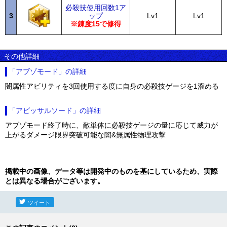
必殺技使用回数1ア
3
ップ
Lv1
Lv1
※錬度15で修得
その他詳細
「アブゾモード」の詳細
闇属性アビリティを3回使用する度に自身の必殺技ゲージを1溜める
「アビッサルソード」の詳細
アブゾモード終了時に、敵単体に必殺技ゲージの量に応じて威力が
上がるダメージ限界突破可能な闇&無属性物理攻撃
掲載中の画像、データ等は開発中のものを基にしているため、実際
とは異なる場合がございます。
ツイート