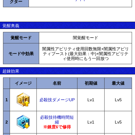
クター
覚醒奥義
覚醒モード
闇覚醒モード
闇属性アビリティ使用回数無限+闇属性アビリ
モード中効果
ティブースト(最大効果：中)+闇属性アビリテ
ィ使用時にもう一回放つ
超錬効果
イメージ
名前
初期値
最大値
1
必殺技ダメージUP
Lv1
Lv5
必殺技待機時間短
2
縮
Lv1
Lv5
※錬度6で修得