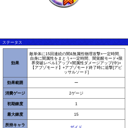
ステータス
敵単体に15回連続の闇&無属性物理攻撃+一定時間、
自身に闇属性をまとう+一定時間、闇覚醒モード+限
効果
界突破レベル1アップ+闇属性ダメージアップ(中)+
【アブゾモード】+アブゾモード終了時に追撃[アビ
ッサルソード]
効果範囲
ー
消費ゲージ
2ゲージ
初期錬度
1
最大錬度
15
所持キャラ
ザイド