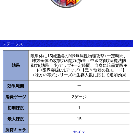
ステータス
敵単体に15回連続の闇&無属性物理攻撃+一定時間、
味方全体の攻撃力&魔力(効果：中)&防御力&魔法防
効果
御力(効果：小)アップ+一定時間、自身に暗黒覚醒モ
ード+限界突破Lv1アップ+【黒き執着の鎌モード】
+味方の零式シリーズの生存人数に応じて追加効果
効果範囲
ー
消費ゲージ
2ゲージ
初期錬度
1
最大錬度
15
所持キャラ
サイス