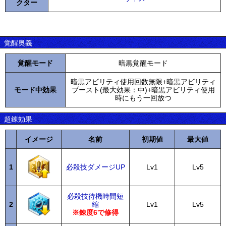
クター
覚醒奥義
覚醒モード
暗黒覚醒モード
暗黒アビリティ使用回数無限+暗黒アビリティ
モード中効果
ブースト(最大効果：中)+暗黒アビリティ使用
時にもう一回放つ
超錬効果
イメージ
名前
初期値
最大値
1
必殺技ダメージUP
Lv1
Lv5
必殺技待機時間短
2
縮
Lv1
Lv5
※錬度6で修得