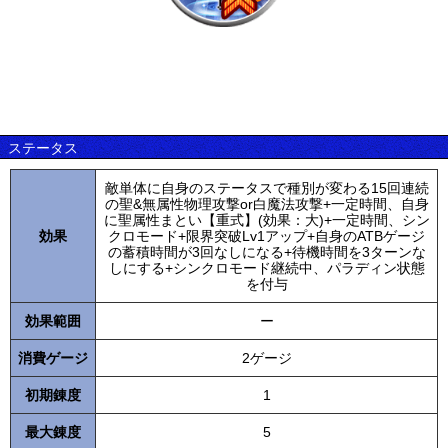
ステータス
敵単体に自身のステータスで種別が変わる15回連続
の聖&無属性物理攻撃or白魔法攻撃+一定時間、自身
に聖属性まとい【重式】(効果：大)+一定時間、シン
効果
クロモード+限界突破Lv1アップ+自身のATBゲージ
の蓄積時間が3回なしになる+待機時間を3ターンな
しにする+シンクロモード継続中、パラディン状態
を付与
効果範囲
ー
消費ゲージ
2ゲージ
初期錬度
1
最大錬度
5