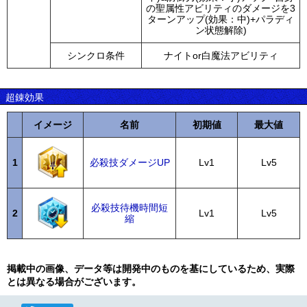
の聖属性アビリティのダメージを3
ターンアップ(効果：中)+パラディ
ン状態解除)
シンクロ条件
ナイトor白魔法アビリティ
超錬効果
イメージ
名前
初期値
最大値
1
必殺技ダメージUP
Lv1
Lv5
必殺技待機時間短
2
Lv1
Lv5
縮
掲載中の画像、データ等は開発中のものを基にしているため、実際
とは異なる場合がございます。