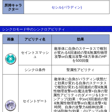
所持キャラ
セシル(パラディン)
クター
シンクロモード中のシンクロアビリティ
画像
アビリティ名
効果
敵単体に自身のステータスで種別
セイントスマッシ
が変わる6回連続の聖&無属性物理
ュ
攻撃or白魔法攻撃+味方単体のHP
を500回復
シンクロ条件
聖属性アビリティ
敵単体に自身がパラディン状態だ
と効果が変わる自身のステータス
で種別が変わる3回連続の聖&無属
性物理攻撃or白魔法攻撃+自身の聖
属性アビリティのダメージを1ター
ンアップ(効果：中)or(3回連続の聖
セイントゲート
&無属性物理攻撃or白魔法攻撃+短
時間、自身の攻撃力&精神(効果：
中)&防御力(効果：小)アップ+自身