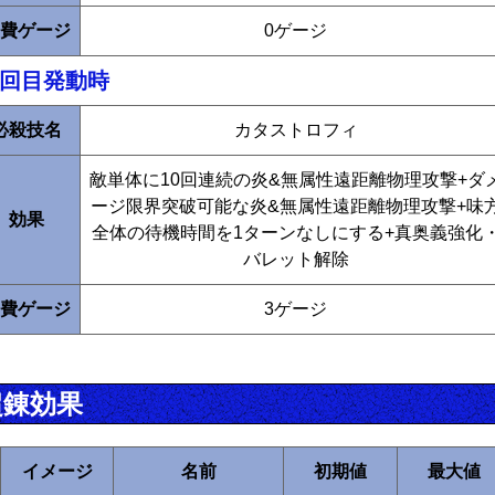
費ゲージ
0ゲージ
2回目発動時
必殺技名
カタストロフィ
敵単体に10回連続の炎&無属性遠距離物理攻撃+ダ
ージ限界突破可能な炎&無属性遠距離物理攻撃+味
効果
全体の待機時間を1ターンなしにする+真奥義強化
バレット解除
費ゲージ
3ゲージ
超錬効果
イメージ
名前
初期値
最大値