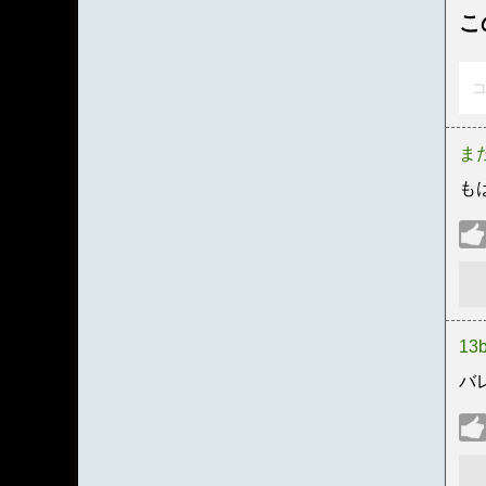
こ
コ
ま
も
13
バ