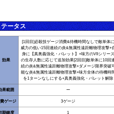
ステータス
[1回目]必殺技ゲージ消費&待機時間なしで敵単体
威力の低い15回連続の炎&無属性遠距離物理攻撃+
身に【真奥義強化・バレット】+味方のVIIシリー
効果
の生存人数に応じて追加効果[2回目]敵単体に10回
続の炎&無属性遠距離物理攻撃+ダメージ限界突破
能な炎&無属性遠距離物理攻撃+味方全体の待機時
を1ターンなしにする+真奥義強化・バレット解除
効果範囲
ー
費ゲージ
3ゲージ
初期錬度
1