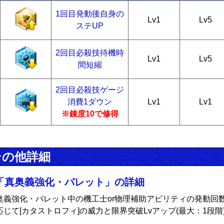
1回目発動後自身の
Lv1
Lv5
ステUP
2回目必殺技待機時
Lv1
Lv5
間短縮
2回目必殺技ゲージ
消費1ダウン
Lv1
Lv1
※錬度10で修得
その他詳細
「真奥義強化・バレット」の詳細
奥義強化・バレット中の機工士or物理補助アビリティの発動回
応じて[カタストロフィ]の威力と限界突破Lvアップ(最大：1段階