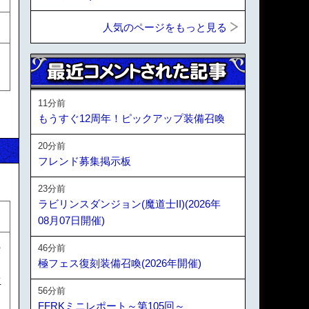
人気のページをもっと見る
11分前
もうすぐ12周年！ピックアップ装備召喚
20分前
フレンド募集掲示板
23分前
ラビリンスダンジョン(魔道士II)(2026年
08月07日開催)
の
46分前
極フェス復刻装備召喚(2026年開催)
生
56分前
FFRKミニレポート～第105回～