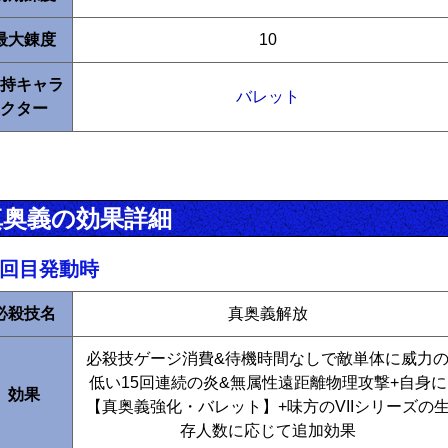
最大錬度
10
持キャラ
バレット
クター
真奥義の効果詳細
1回目発動時
必殺技名
真奥義解放
必殺技ゲージ消費&待機時間なしで敵単体に威力
低い15回連続の炎&無属性遠距離物理攻撃+自身に
効果
【真奥義強化・バレット】+味方のVIIシリーズの
存人数に応じて追加効果