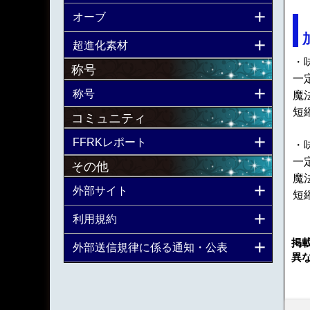
オーブ
超進化素材
・
称号
一
称号
魔
短
コミュニティ
FFRKレポート
・
一
その他
魔
外部サイト
短
利用規約
掲
外部送信規律に係る通知・公表
異