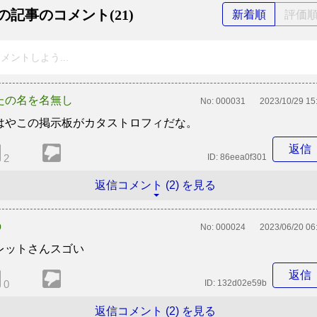
の記事のコメント(21)
新着順
評価
メントしよう...
たの名を名無し
No:
000031
2023/10/29 15
はやこの掲示板がカタストロフィだな。
返信
2
ID:
86eea0f301
返信コメント (2) を見る
b
No:
000024
2023/06/20 06
レットさんスゴい
返信
0
ID:
132d02e59b
返信コメント (2) を見る