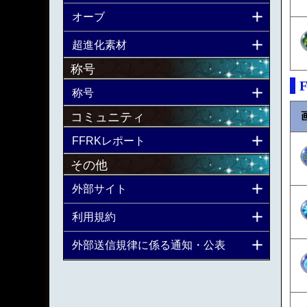
オーブ
超進化素材
称号
称号
コミュニティ
FFRKレポート
その他
外部サイト
利用規約
外部送信規律に係る通知・公表