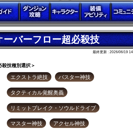
オーバーフロー超必殺技
最終更新 :
2026/06/19 14
必殺技種別選択＞
エクストラ絶技
バスター神技
タクティカル覚醒奥義
リミットブレイク・ソウルドライブ
マスター神技
アクセル神技