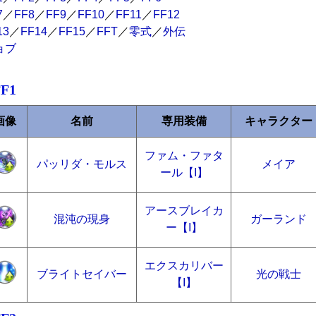
7
／
FF8
／
FF9
／
FF10
／
FF11
／
FF12
13
／
FF14
／
FF15
／
FFT
／
零式
／
外伝
ョブ
FF1
画像
名前
専用装備
キャラクター
ファム・ファタ
パッリダ・モルス
メイア
ール【I】
アースブレイカ
混沌の現身
ガーランド
ー【I】
エクスカリバー
ブライトセイバー
光の戦士
【I】