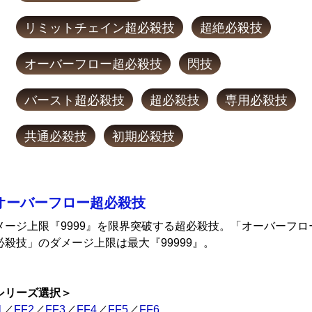
リミットチェイン超必殺技
超絶必殺技
オーバーフロー超必殺技
閃技
バースト超必殺技
超必殺技
専用必殺技
共通必殺技
初期必殺技
オーバーフロー超必殺技
メージ上限『9999』を限界突破する超必殺技。「オーバーフロ
必殺技」のダメージ上限は最大『99999』。
シリーズ選択＞
1
／
FF2
／
FF3
／
FF4
／
FF5
／
FF6