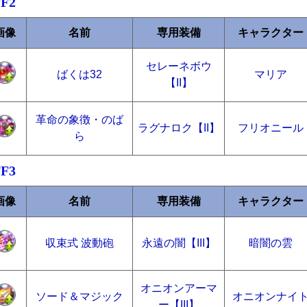
FF2
画像
名前
専用装備
キャラクター
セレーネボウ
ばくは32
マリア
【II】
革命の象徴・のば
ラグナロク【II】
フリオニール
ら
FF3
画像
名前
専用装備
キャラクター
収束式 波動砲
永遠の闇【III】
暗闇の雲
オニオンアーマ
ソード＆マジック
オニオンナイ
ー【III】