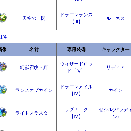
ドラゴンランス
天空の一閃
ルーネス
【III】
FF4
画像
名前
専用装備
キャラクター
ウィザードロッ
幻獣召喚・絆
リディア
ド【IV】
ドラゴンメイル
ランスオブカイン
カイン
【IV】
ラグナロク
セシル(パラデ
ライトスラスター
【IV】
ン)