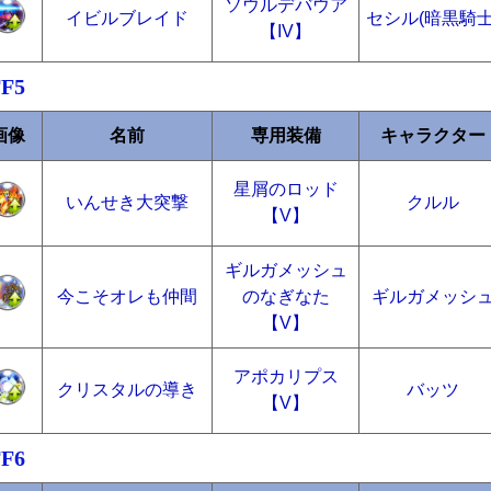
ソウルデバウア
イビルブレイド
セシル(暗黒騎士
【IV】
FF5
画像
名前
専用装備
キャラクター
星屑のロッド
いんせき大突撃
クルル
【V】
ギルガメッシュ
今こそオレも仲間
のなぎなた
ギルガメッシ
【V】
アポカリプス
クリスタルの導き
バッツ
【V】
FF6