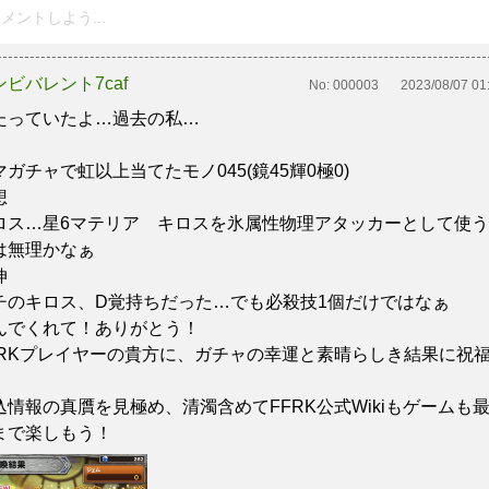
メントしよう...
ンビバレント7caf
No:
000003
2023/08/07 01
たっていたよ…過去の私…
マガチャで虹以上当てたモノ045(鏡45輝0極0)
想
ロス…星6マテリア キロスを氷属性物理アタッカーとして使う
は無理かなぁ
伸
チのキロス、D覚持ちだった…でも必殺技1個だけではなぁ
んでくれて！ありがとう！
FRKプレイヤーの貴方に、ガチャの幸運と素晴らしき結果に祝
！
込情報の真贋を見極め、清濁含めてFFRK公式Wikiもゲームも
まで楽しもう！