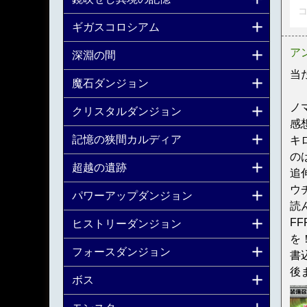
コ
ギガスコロシアム
ア
深淵の間
当
魔石ダンジョン
ノ
クリスタルダンジョン
感
記憶の狭間カルディア
キ
の
超越の遺跡
追
ウ
パワーアップダンジョン
読
F
ヒストリーダンジョン
を
フォースダンジョン
書
後
ボス