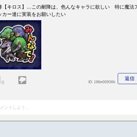
降【キロス】…この耐降は、色んなキャラに欲しい 特に魔法
ッカー達に実装をお願いしたい
返信
0
ID:
186e00936b
メントしよう...