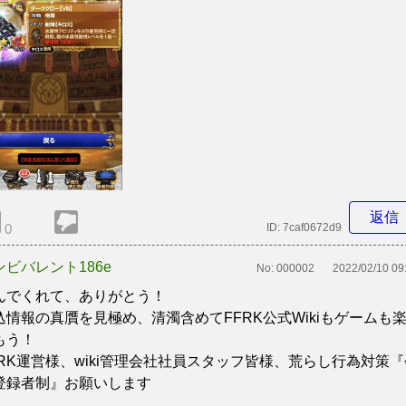
返信
0
ID:
7caf0672d9
ンビバレント186e
No:
000002
2022/02/10 09
んでくれて、ありがとう！
込情報の真贋を見極め、清濁含めてFFRK公式Wikiもゲームも
もう！
FRK運営様、wiki管理会社社員スタッフ皆様、荒らし行為対策『
登録者制』お願いします