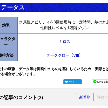
ステータス
氷属性アビリティを3回使用時に一定時間、敵の氷
効果
性耐性レベルを1段階ダウン
ャラクタ
キロス
ー
獲得方法
ダーククロー【VIII】
載中の画像、データ等は開発中のものを基にしているため、実際と
なる場合がございます。
ツイート
の記事のコメント(2)
新着順
評価