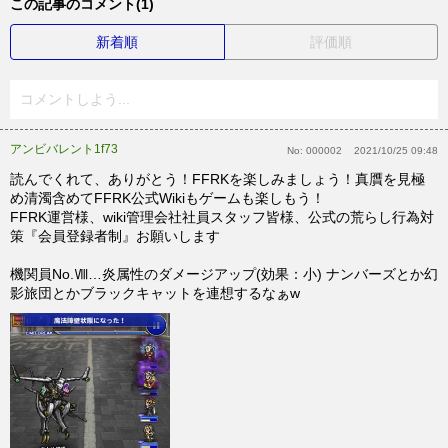
この記事のコメント(1)
新着順
評価順
コメントしよう...
アンビバレント1f73
No:
000002
2021/10/25 09:48
読んでくれて、ありがとう！FFRKを楽しみましょう！真贋を見極
め清濁含めてFFRK公式Wikiもゲームも楽しもう！
FFRK運営様、wiki管理会社社員スタッフ皆様、公式の荒らし行為対
策『会員登録者制』お願いします
機関員No.Ⅷ…炎属性のダメージアップ(効果：小) ナンバーズとか幻
影旅団とかブラックキャットを連想するなぁw