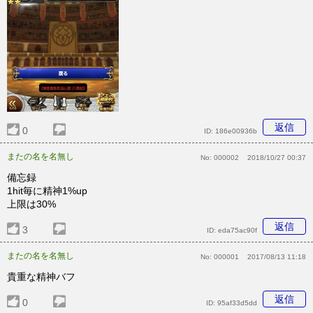
返信
0
ID:
186e00936b
またの名を名無し
No:
000002
2018/10/27 00:37
備忘録
1hit毎に精神1%up
上限は30%
返信
3
ID:
eda75ac90f
またの名を名無し
No:
000001
2017/08/13 11:18
貴重な精神バフ
返信
0
ID:
95af33d5dd