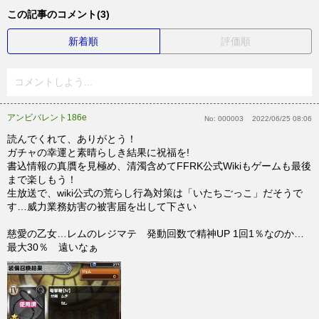
この記事のコメント(3)
新着順
評価順
コメントしよう...
アンビバレント186e
No:
000003
2022/06/25 08:06
読んでくれて、ありがとう！
ガチャの幸運と素晴らしき結果に祝福を!
書込情報の真贋を見極め、清濁含めてFFRK公式Wikiもゲームも最後
まで楽しもう！
生放送で、wiki公式の荒らし行為対策は「いたちごっこ」だそうで
す…威力業務妨害の被害届を出して下さい
慈愛の乙女…レムのレジマテ 発動回数で精神UP 1回1％なのか…
最大30％ 遠いなぁ