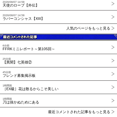
2026/08/07 14:58
天使のローブ【外伝】
2026/08/07 14:58
ラバーコンシャス【XIII】
人気のページをもっと見る
6分前
FFRKミニレポート～第105回～
25分前
【異聞】七英雄②
45分前
フレンド募集掲示板
1時間前
［EX級］花は散るからこそ美しい
1時間前
刀は抜かぬためにある
最近コメントされた記事をもっと見る