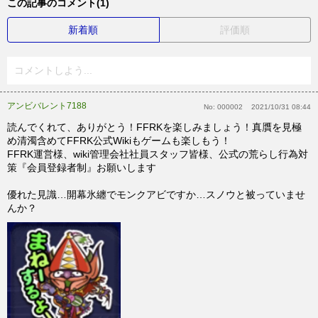
この記事のコメント(1)
新着順
評価順
コメントしよう...
アンビバレント7188
No:
000002
2021/10/31 08:44
読んでくれて、ありがとう！FFRKを楽しみましょう！真贋を見極
め清濁含めてFFRK公式Wikiもゲームも楽しもう！
FFRK運営様、wiki管理会社社員スタッフ皆様、公式の荒らし行為対
策『会員登録者制』お願いします
優れた見識…開幕氷纏でモンクアビですか…スノウと被っていませ
んか？