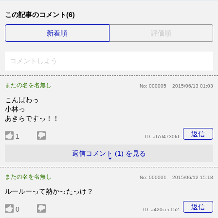
この記事のコメント(6)
新着順
評価順
コメントしよう...
またの名を名無し
No:
000005
2015/06/13 01:03
こんばわっ
小林っ
あきらですっ！！
返信
1
ID:
af7d4730fd
返信コメント (1) を見る
またの名を名無し
No:
000001
2015/06/12 15:18
ルールーって熱かったっけ？
返信
0
ID:
a420cec152