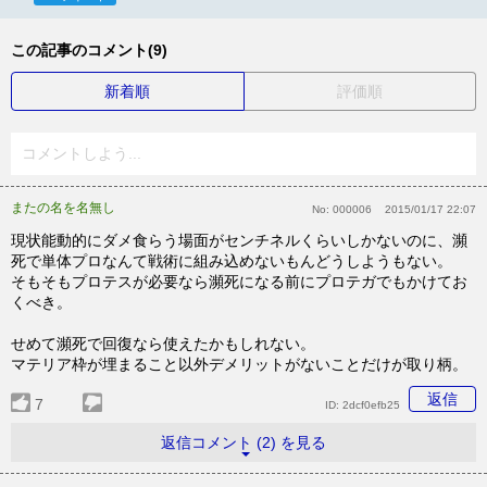
この記事のコメント(9)
新着順
評価順
コメントしよう...
またの名を名無し
No:
000006
2015/01/17 22:07
現状能動的にダメ食らう場面がセンチネルくらいしかないのに、瀕
死で単体プロなんて戦術に組み込めないもんどうしようもない。
そもそもプロテスが必要なら瀕死になる前にプロテガでもかけてお
くべき。
せめて瀕死で回復なら使えたかもしれない。
マテリア枠が埋まること以外デメリットがないことだけが取り柄。
返信
7
ID:
2dcf0efb25
返信コメント (2) を見る