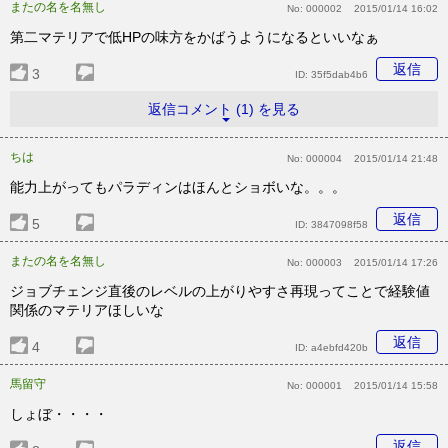
またの名を名無し
No:
000002
2015/01/14 16:02
第二マテリアで低HPの味方をかばうようになるといいなぁ
返信
3
ID:
35f5dab4b6
返信コメント (1) を見る
ちは
No:
000004
2015/01/14 21:48
能力上がってもパラディンはほんとショボいな。。。
返信
5
ID:
3847098f58
またの名を名無し
No:
000003
2015/01/14 17:26
ジョブチェンジ直後のレベルの上がりやすさ再現ってことで経験値
関係のマテリアほしいな
返信
4
ID:
a4ebfd420b
馬留守
No:
000001
2015/01/14 15:58
しょぼ・・・・
返信