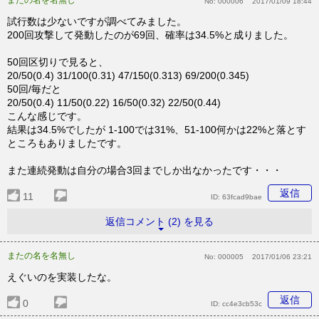
またの名を名無し
No:
000006
2017/01/09 18:44
試行数は少ないですが調べてみました。
200回攻撃して発動したのが69回、確率は34.5%と成りました。
50回区切りで見ると、
20/50(0.4) 31/100(0.31) 47/150(0.313) 69/200(0.345)
50回/毎だと
20/50(0.4) 11/50(0.22) 16/50(0.32) 22/50(0.44)
こんな感じです。
結果は34.5%でしたが 1-100では31%、51-100何かは22%と落とす
ところもありましたです。
また連続発動は自分の場合3回までしか出なかったです・・・
返信
11
ID:
63fcad9bae
返信コメント (2) を見る
またの名を名無し
No:
000005
2017/01/06 23:21
えぐいのを実装したな。
返信
0
ID:
cc4e3cb53c