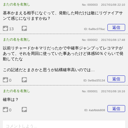
またの名を名無し
No:
000003
2017/01/06 22:10
基本かまえる相手になぐって、発動した時だけは敵にリヴァイアサ
ンて感じになりますかね？
返信
13
ID:
6a8bc079ac
またの名を名無し
No:
000002
2017/01/06 17:48
以前リチャードかキマリだったかで中確率ジャンプってレコマテが
あって、それを周回に使っていた事あったけど体感50％ぐらいで発
動してたな
この記述だとまさかと思うが結構確率高いのでは…
返信
0
ID:
0e6bd35134
またの名を名無し
No:
000001
2017/01/06 16:16
確率は？
返信
0
ID:
4abfbbb808
コメントしよう...