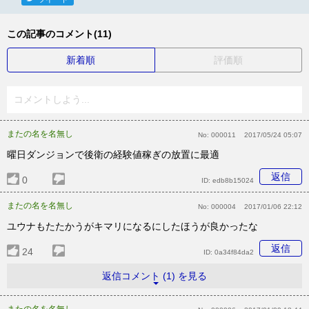
この記事のコメント(11)
新着順
評価順
コメントしよう...
またの名を名無し
No:
000011
2017/05/24 05:07
曜日ダンジョンで後衛の経験値稼ぎの放置に最適
返信
0
ID:
edb8b15024
またの名を名無し
No:
000004
2017/01/06 22:12
ユウナもたたかうがキマリになるにしたほうが良かったな
返信
24
ID:
0a34f84da2
返信コメント (1) を見る