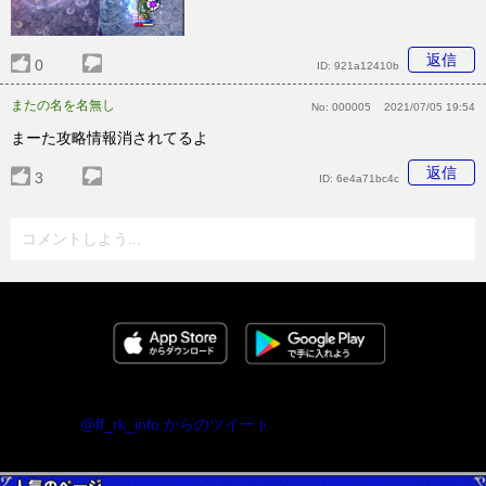
返信
0
ID:
921a12410b
またの名を名無し
No:
000005
2021/07/05 19:54
まーた攻略情報消されてるよ
返信
3
ID:
6e4a71bc4c
コメントしよう...
@ff_rk_info からのツイート