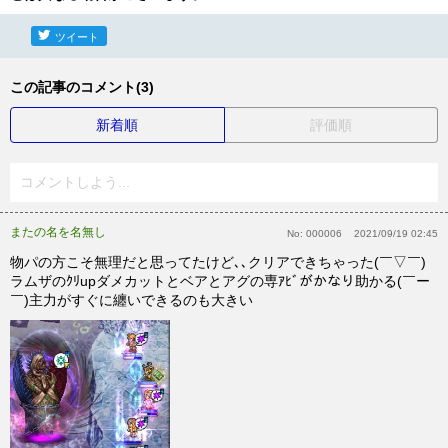
ツイート
この記事のコメント(3)
新着順
評価順
コメントしよう...
またの名を名無し
No:
000006
2021/09/19 02:45
物パの方こそ無理だと思ってたけど､､クリアできちゃった(￣▽￣)
ラムザのｸﾘupダメカットとベアとアグの専ｱﾋﾞがかなり助かる(￣ー
￣)主力がすぐに纏いできるのも大きい