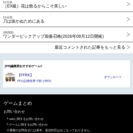
52分前
［EX級］花は散るからこそ美しい
54分前
刀は抜かぬためにある
3時間前
ワンダーピックアップ装備召喚(2026年08月12日開催)
最近コメントされた記事をもっと見る
[PR]編集部おすすめゲーム!!
【FFRK】
ダウンロード
FFの記憶世界で戦うRPG
ゲームまとめ
お問い合わせ
wikiに関するお問い合わせ
ゲームに関するお問い合わせ
※通報のお問合せには基本、返信対応はおこなっておりません。