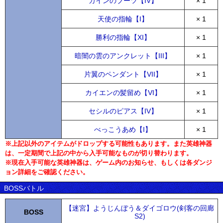
カインのブーツ【IV】
× 1
天使の指輪【I】
× 1
勝利の指輪【XI】
× 1
暗闇の雲のアンクレット【III】
× 1
片翼のペンダント【VII】
× 1
カイエンの髪留め【VI】
× 1
セシルのピアス【IV】
× 1
べっこうあめ【I】
× 1
※上記以外のアイテムがドロップする可能性もあります。また英雄神器
は、一定期間で上記の中から入手可能なものが切り替わります。
※現在入手可能な英雄神器は、ゲーム内のお知らせ、もしくは各ダンジ
ョン詳細をご確認ください。
BOSSバトル
【迷宮】ようじんぼう＆ダイゴロウ(剣客の回廊
BOSS
S2)