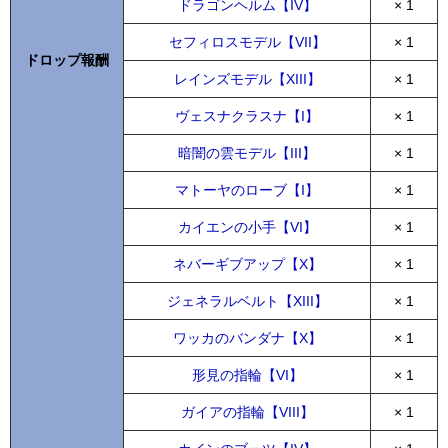
ドラゴンヘルム【IV】
× 1
セフィロスモデル【VII】
× 1
ドロップ報酬
レインズモデル【XIII】
× 1
ヴェスナクラスナ【I】
× 1
暗闇の雲モデル【III】
× 1
マトーヤのローブ【I】
× 1
カイエンの小手【VI】
× 1
ネバーギブアップ【X】
× 1
ジェネラルベルト【XIII】
× 1
ワッカのバンダナ【X】
× 1
形見の指輪【VI】
× 1
ガイアの指輪【VIII】
× 1