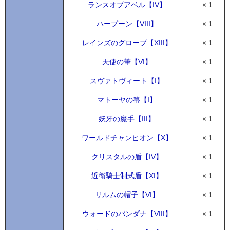
ランスオブアベル【IV】
× 1
ハープーン【VIII】
× 1
レインズのグローブ【XIII】
× 1
天使の筆【VI】
× 1
スヴァトヴィート【I】
× 1
マトーヤの箒【I】
× 1
妖牙の魔手【III】
× 1
ワールドチャンピオン【X】
× 1
クリスタルの盾【IV】
× 1
近衛騎士制式盾【XI】
× 1
リルムの帽子【VI】
× 1
ウォードのバンダナ【VIII】
× 1