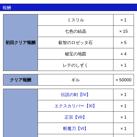
報酬
ミスリル
× 1
七色の結晶
× 15
初回クリア報酬
叡智のロゼッタ石
× 5
秘宝の地図
× 4
レテのしずく
× 1
クリア報酬
ギル
× 50000
伝説の剣【IV】
× 1
エクスカリバー【XI】
× 1
正宗【VII】
× 1
斬魔刀【VI】
× 1