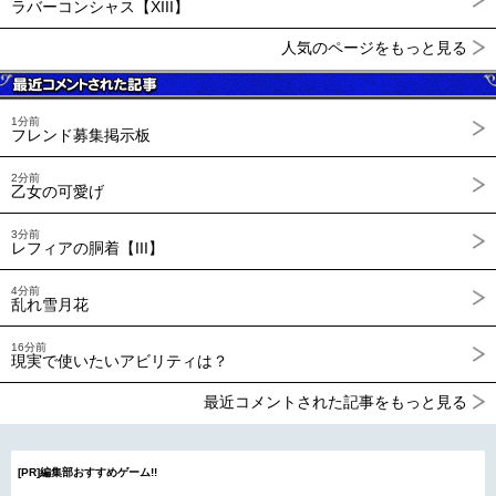
ラバーコンシャス【XIII】
人気のページをもっと見る
1分前
フレンド募集掲示板
2分前
乙女の可愛げ
3分前
レフィアの胴着【III】
4分前
乱れ雪月花
16分前
現実で使いたいアビリティは？
最近コメントされた記事をもっと見る
[PR]編集部おすすめゲーム!!