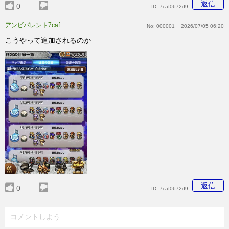
返信
0
ID:
7caf0672d9
アンビバレント7caf
No:
000001
2026/07/05 06:20
こうやって追加されるのか
返信
0
ID:
7caf0672d9
コメントしよう...