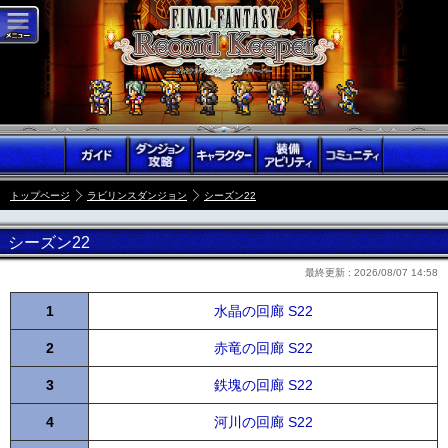
トップページ
ラビリンスダンジョン
シーズン22
シーズン22
最終更新 :
2026/08/07 14:58
1
水晶の回廊 S22
2
赤竜の回廊 S22
3
鉄塊の回廊 S22
4
河川の回廊 S22