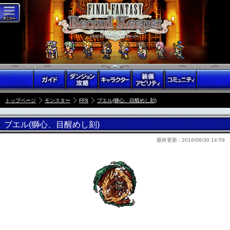
トップページ
モンスター
FF8
ブエル(獅心、目醒めし刻)
ブエル(獅心、目醒めし刻)
最終更新 :
2016/06/30 14:59