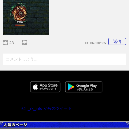
返信
23
ID:
13e5f32565
コメントしよう...
@ff_rk_info からのツイート