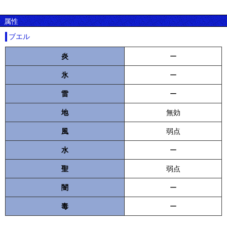
属性
ブエル
炎
ー
氷
ー
雷
ー
地
無効
風
弱点
水
ー
聖
弱点
闇
ー
毒
ー