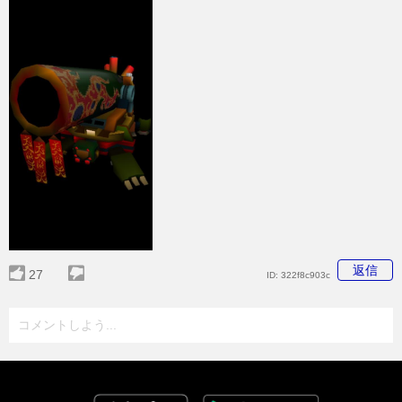
返信
27
ID:
322f8c903c
コメントしよう...