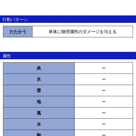
行動パターン
たたかう
単体に物理属性のダメージを与える
属性
炎
ー
氷
ー
雷
ー
地
ー
風
ー
水
ー
聖
ー