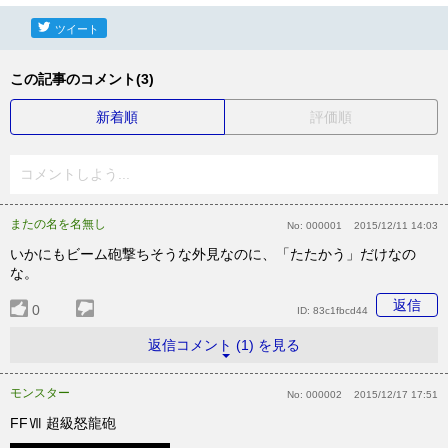
ツイート
この記事のコメント(3)
新着順
評価順
コメントしよう...
またの名を名無し
No:
000001
2015/12/11 14:03
いかにもビーム砲撃ちそうな外見なのに、「たたかう」だけなの
な。
返信
0
ID:
83c1fbcd44
返信コメント (1) を見る
モンスター
No:
000002
2015/12/17 17:51
FFⅦ 超級怒龍砲