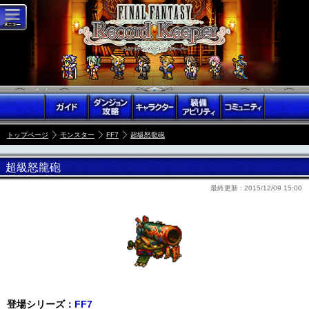
トップページ
モンスター
FF7
超級怒龍砲
超級怒龍砲
最終更新 :
2015/12/09 15:00
登場シリーズ：
FF7