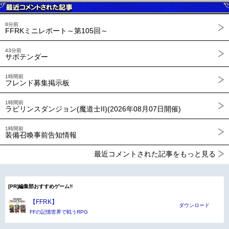
8分前
FFRKミニレポート～第105回～
43分前
サボテンダー
1時間前
フレンド募集掲示板
1時間前
ラビリンスダンジョン(魔道士II)(2026年08月07日開催)
1時間前
装備召喚事前告知情報
最近コメントされた記事をもっと見る
[PR]編集部おすすめゲーム!!
【FFRK】
ダウンロード
FFの記憶世界で戦うRPG