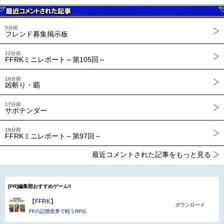
5分前
フレンド募集掲示板
12分前
FFRKミニレポート～第105回～
16分前
凶斬り・覇
17分前
サボテンダー
18分前
FFRKミニレポート～第97回～
最近コメントされた記事をもっと見る
[PR]編集部おすすめゲーム!!
【FFRK】
ダウンロード
FFの記憶世界で戦うRPG