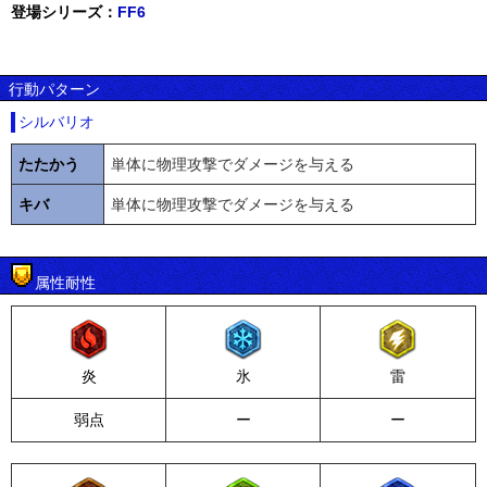
登場シリーズ：
FF6
行動パターン
シルバリオ
たたかう
単体に物理攻撃でダメージを与える
キバ
単体に物理攻撃でダメージを与える
属性耐性
炎
氷
雷
弱点
ー
ー