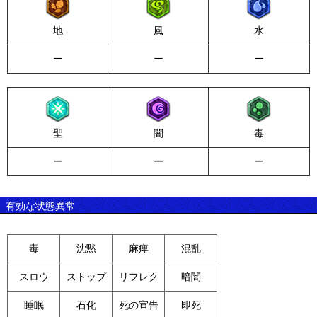
地
風
水
ー
ー
ー
聖
闇
毒
ー
ー
ー
有効な状態異常
毒
沈黙
麻痺
混乱
スロウ
ストップ
リフレク
暗闇
睡眠
石化
死の宣告
即死