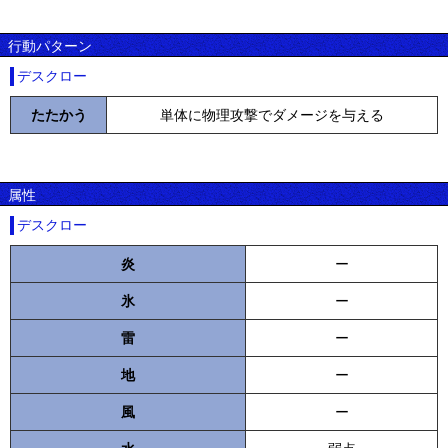
行動パターン
デスクロー
たたかう
単体に物理攻撃でダメージを与える
属性
デスクロー
炎
ー
氷
ー
雷
ー
地
ー
風
ー