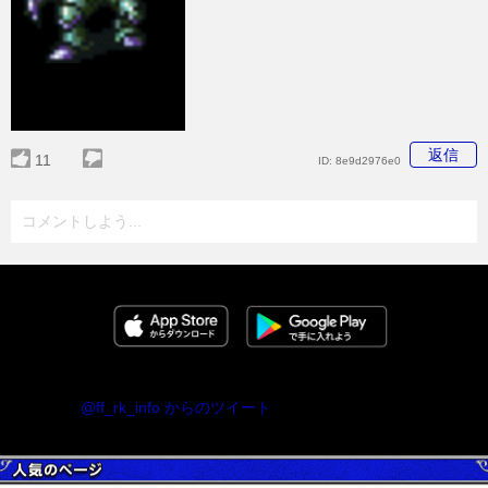
返信
11
ID:
8e9d2976e0
コメントしよう...
@ff_rk_info からのツイート