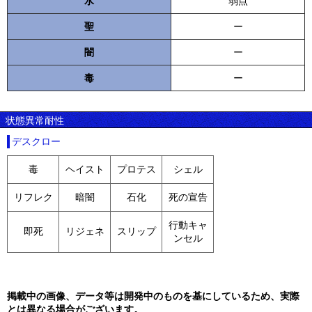
水
弱点
聖
ー
闇
ー
毒
ー
状態異常耐性
デスクロー
毒
ヘイスト
プロテス
シェル
リフレク
暗闇
石化
死の宣告
行動キャ
即死
リジェネ
スリップ
ンセル
掲載中の画像、データ等は開発中のものを基にしているため、実際
とは異なる場合がございます。