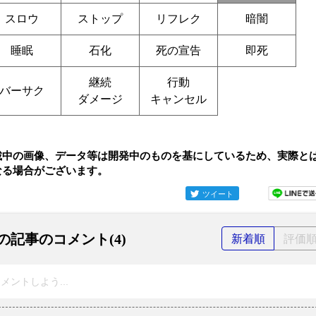
スロウ
ストップ
リフレク
暗闇
睡眠
石化
死の宣告
即死
継続
行動
バーサク
ダメージ
キャンセル
載中の画像、データ等は開発中のものを基にしているため、実際と
なる場合がございます。
ツイート
の記事のコメント(4)
新着順
評価
メントしよう...