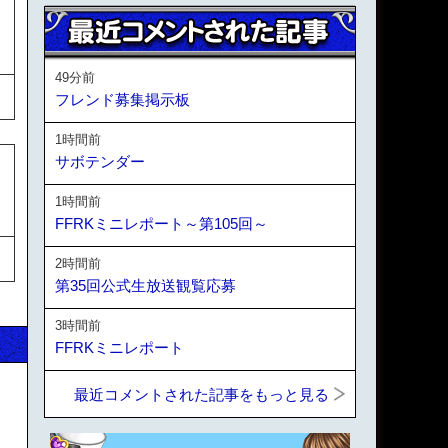
49分前
フレンド募集掲示板
1時間前
サボテンダー
1時間前
FFRKミニレポート～第105回～
2時間前
第35回公式生放送観覧応募
3時間前
FFRKミニレポート
最近コメントされた記事をもっと見る