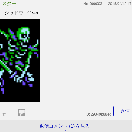
ンスター
No:
000003
2015/04/12 17
Ⅲ シャドウ FC ver.
返信
30
ID:
29849b884c
返信コメント (1) を見る