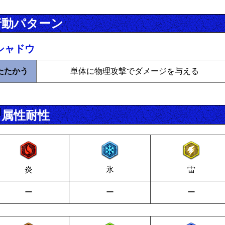
行動パターン
シャドウ
たたかう
単体に物理攻撃でダメージを与える
属性耐性
炎
氷
雷
ー
ー
ー