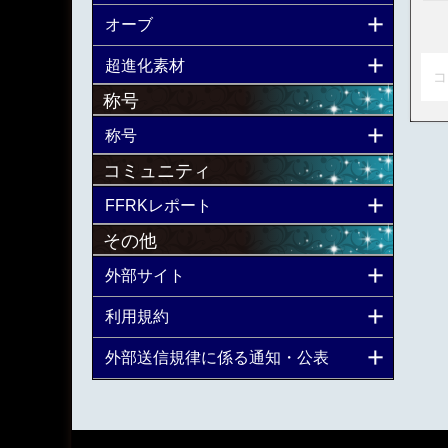
オーブ
超進化素材
コ
称号
称号
コミュニティ
FFRKレポート
その他
外部サイト
利用規約
外部送信規律に係る通知・公表