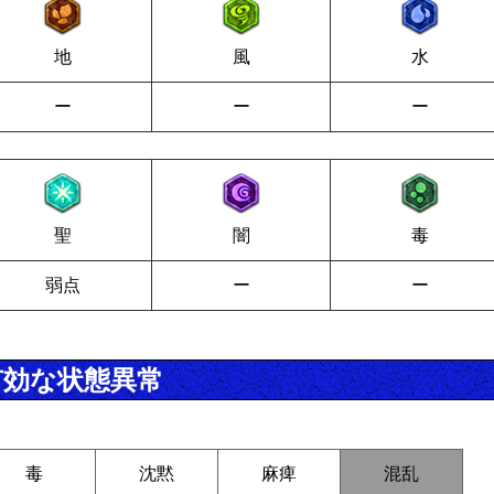
地
風
水
ー
ー
ー
聖
闇
毒
弱点
ー
ー
有効な状態異常
毒
沈黙
麻痺
混乱