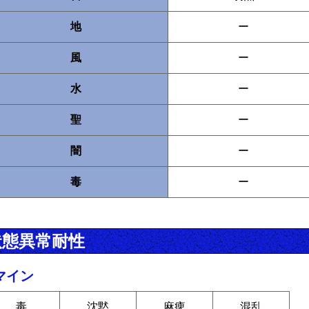
地
ー
風
ー
水
ー
聖
ー
闇
ー
毒
ー
状態異常耐性
マイン
毒
沈黙
麻痺
混乱