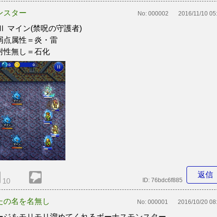
ンスター
No:
000002
2016/11/10 05
FⅡ マイン(禁呪の守護者)
弱点属性＝炎・雷
耐性無し＝石化
返信
10
ID:
76bdc6f885
たの名を名無し
No:
000001
2016/10/20 08
ージをモリモリ溜めてくれるボーナスモンスター