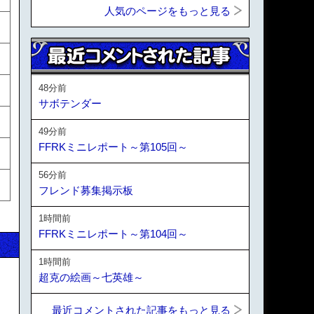
人気のページをもっと見る
48分前
サボテンダー
49分前
FFRKミニレポート～第105回～
56分前
フレンド募集掲示板
1時間前
FFRKミニレポート～第104回～
1時間前
超克の絵画～七英雄～
最近コメントされた記事をもっと見る