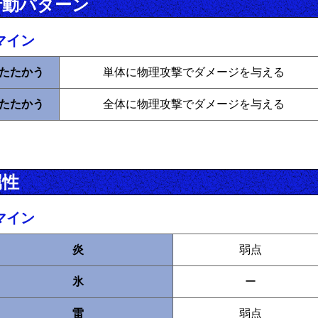
行動パターン
マイン
たたかう
単体に物理攻撃でダメージを与える
たたかう
全体に物理攻撃でダメージを与える
属性
マイン
炎
弱点
氷
ー
雷
弱点