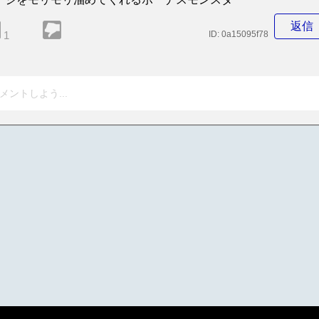
返信
1
ID:
0a15095f78
メントしよう...