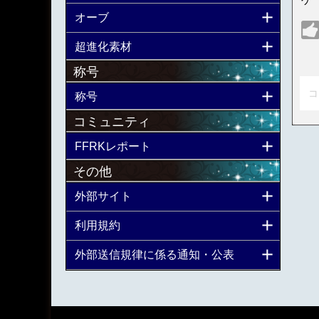
オーブ
超進化素材
称号
コ
称号
コミュニティ
FFRKレポート
その他
外部サイト
利用規約
外部送信規律に係る通知・公表