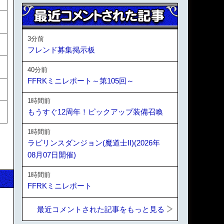
3分前
フレンド募集掲示板
40分前
FFRKミニレポート～第105回～
1時間前
もうすぐ12周年！ピックアップ装備召喚
1時間前
ラビリンスダンジョン(魔道士II)(2026年
08月07日開催)
1時間前
FFRKミニレポート
最近コメントされた記事をもっと見る