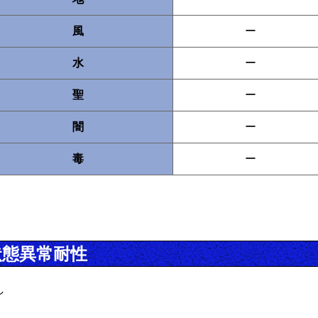
風
ー
水
ー
聖
ー
闇
ー
毒
ー
状態異常耐性
し