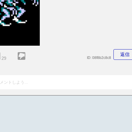
返信
29
ID:
08f8b2c8c8
メントしよう...