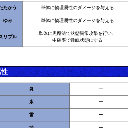
たたかう
単体に物理属性のダメージを与える
ゆみ
単体に物理属性のダメージを与える
単体に黒魔法で状態異常攻撃を行い、
スリプル
中確率で睡眠状態にする
属性
炎
ー
氷
ー
雷
ー
地
ー