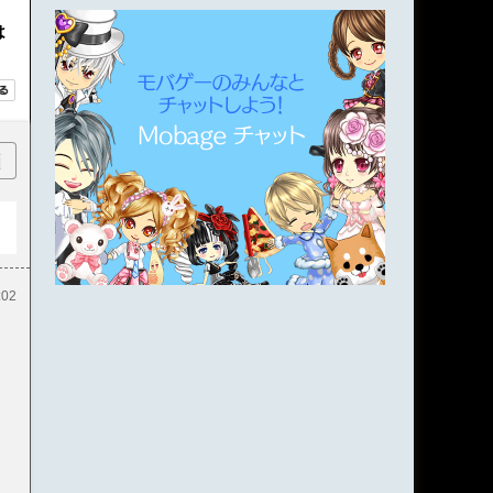
は
順
:02