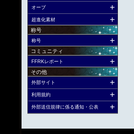
オーブ
超進化素材
称号
称号
コミュニティ
FFRKレポート
その他
外部サイト
利用規約
外部送信規律に係る通知・公表