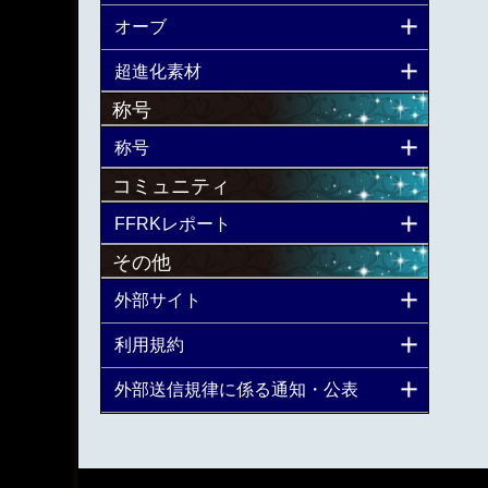
オーブ
超進化素材
称号
称号
コミュニティ
FFRKレポート
その他
外部サイト
利用規約
外部送信規律に係る通知・公表