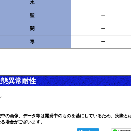
水
ー
聖
ー
闇
ー
毒
ー
状態異常耐性
し
載中の画像、データ等は開発中のものを基にしているため、実際と
なる場合がございます。