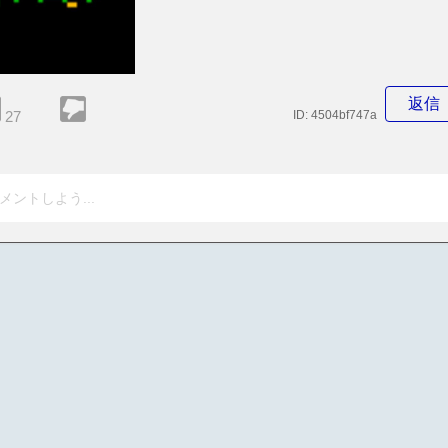
返信
27
ID:
4504bf747a
メントしよう...