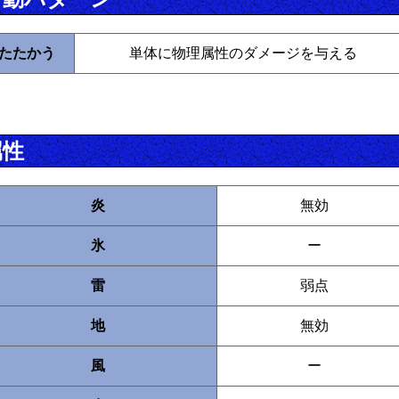
たたかう
単体に物理属性のダメージを与える
属性
炎
無効
氷
ー
雷
弱点
地
無効
風
ー