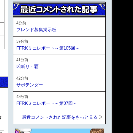
4分前
フレンド募集掲示板
37分前
FFRKミニレポート～第105回～
41分前
凶斬り・覇
42分前
サボテンダー
43分前
FFRKミニレポート～第97回～
最近コメントされた記事をもっと見る
は