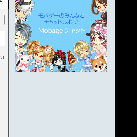
順
:31