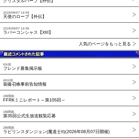
クリスタルハープ【外伝】
2026/08/07 14:58
天使のローブ【外伝】
2026/08/07 14:58
ラバーコンシャス【XIII】
人気のページをもっと見る
6分前
フレンド募集掲示板
46分前
装備召喚事前告知情報
1時間前
FFRKミニレポート～第105回～
1時間前
第35回公式生放送観覧応募
2時間前
ラビリンスダンジョン(魔道士II)(2026年08月07日開催)