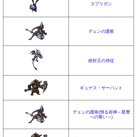
スプリガン
デェンの護衛
絶対王の侍従
ギュゲス・サーバント
デェンの護衛(憤る岩神～星暦
への誓い～)