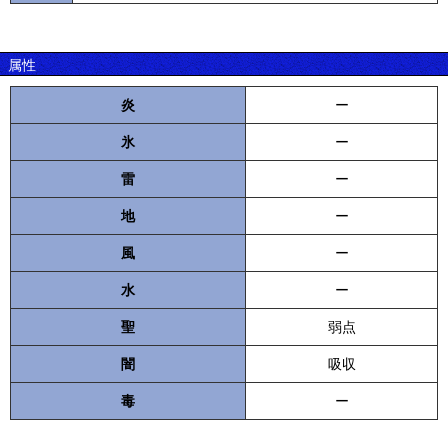
属性
炎
ー
氷
ー
雷
ー
地
ー
風
ー
水
ー
聖
弱点
闇
吸収
毒
ー