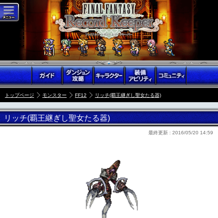
トップページ
モンスター
FF12
リッチ(覇王継ぎし聖女たる器)
リッチ(覇王継ぎし聖女たる器)
最終更新 :
2016/05/20 14:59