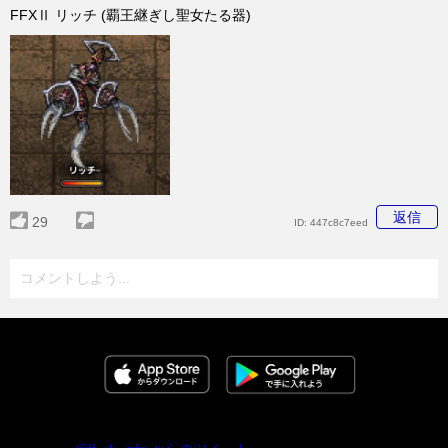
FFXⅡ リッチ (覇王継ぎし聖女たる器)
返信
29
ID:
447c8c7eed
コメントしよう...