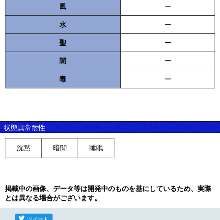
風
ー
水
ー
聖
ー
闇
ー
毒
ー
状態異常耐性
沈黙
暗闇
睡眠
掲載中の画像、データ等は開発中のものを基にしているため、実際
とは異なる場合がございます。
ツイート