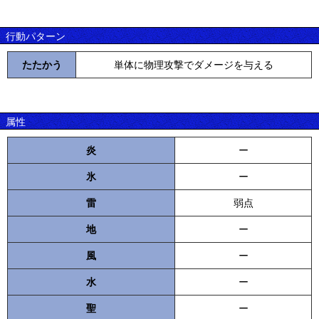
行動パターン
たたかう
単体に物理攻撃でダメージを与える
属性
炎
ー
氷
ー
雷
弱点
地
ー
風
ー
水
ー
聖
ー