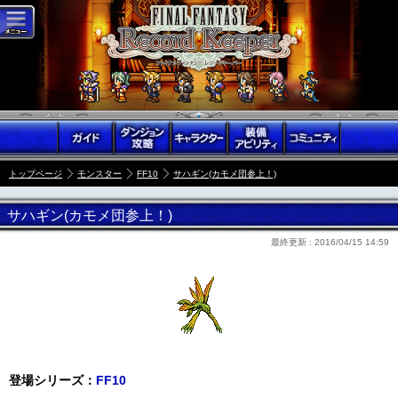
トップページ
モンスター
FF10
サハギン(カモメ団参上！)
サハギン(カモメ団参上！)
最終更新 :
2016/04/15 14:59
登場シリーズ：
FF10