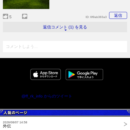
返信
5
ID:
6f9ab383a3
返信コメント (1) を見る
コメントしよう...
@ff_rk_info からのツイート
2026/08/07 14:58
外伝