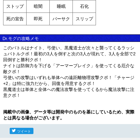
ストップ
暗闇
睡眠
石化
死の宣告
即死
バーサク
スリップ
Dr.モグの攻略メモ
このバトルはナイト、弓使い、黒魔道士が次々と襲ってくるラッシ
ュバトルクポ！最初の3人を倒すと次の3人が現れて、3人を全部で2
回倒すと勝利クポ！
ナイトは防御力を下げる「アーマーブレイク」を使ってくる厄介な
敵クポ！
弓使いの攻撃はいずれも単体への遠距離物理攻撃クポ！「チャージ
+2」は特に強力だから、回復を用意するクポ！
黒魔道士は単体と全体への魔法攻撃を使ってくるから魔法攻撃に注
意クポ！
掲載中の画像、データ等は開発中のものを基にしているため、実際
とは異なる場合がございます。
ツイート