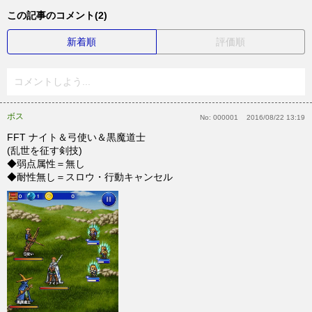
この記事のコメント(2)
新着順
評価順
コメントしよう...
ボス
No:
000001
2016/08/22 13:19
FFT ナイト＆弓使い＆黒魔道士
(乱世を征す剣技)
◆弱点属性＝無し
◆耐性無し＝スロウ・行動キャンセル