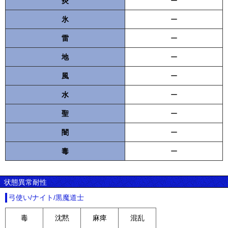
炎
ー
氷
ー
雷
ー
地
ー
風
ー
水
ー
聖
ー
闇
ー
毒
ー
状態異常耐性
弓使い/ナイト/黒魔道士
毒
沈黙
麻痺
混乱