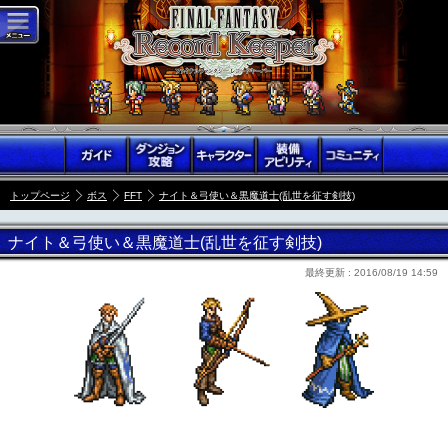
トップページ
ボス
FFT
ナイト＆弓使い＆黒魔道士(乱世を征す剣技)
ナイト＆弓使い＆黒魔道士(乱世を征す剣技)
最終更新 :
2016/08/19 14:59