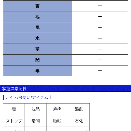
雷
ー
地
ー
風
ー
水
ー
聖
ー
闇
ー
毒
ー
状態異常耐性
ナイト/弓使い/アイテム士
毒
沈黙
麻痺
混乱
ストップ
暗闇
睡眠
石化