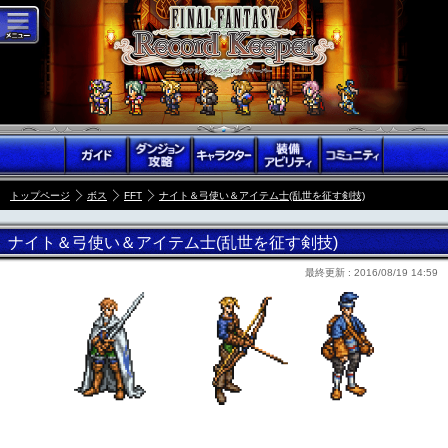
トップページ
ボス
FFT
ナイト＆弓使い＆アイテム士(乱世を征す剣技)
ナイト＆弓使い＆アイテム士(乱世を征す剣技)
最終更新 :
2016/08/19 14:59