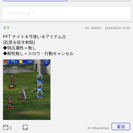
コメントしよう...
ボス
No:
000001
2016/08/22 13:06
FFT ナイト＆弓使い＆アイテム士
(乱世を征す剣技)
◆弱点属性＝無し
◆耐性無し＝スロウ・行動キャンセル
返信
5
ID:
6f9ab383a3