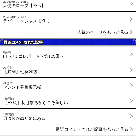
2026/08/07 14:58
天使のローブ【外伝】
2026/08/07 14:58
ラバーコンシャス【XIII】
人気のページをもっと見る
8分前
FFRKミニレポート～第105回～
27分前
【異聞】七英雄②
47分前
フレンド募集掲示板
1時間前
［EX級］花は散るからこそ美しい
1時間前
刀は抜かぬためにある
最近コメントされた記事をもっと見る