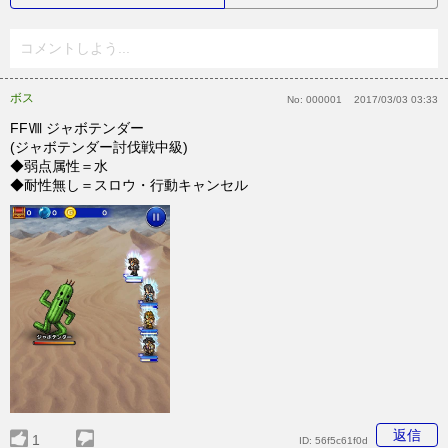
コメントしよう...
ボス
No:
000001
2017/03/03 03:33
FFⅧ ジャボテンダー
(ジャボテンダー討伐戦中級)
◆弱点属性＝水
◆耐性無し＝スロウ・行動キャンセル
返信
1
ID:
56f5c61f0d