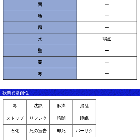
雷
ー
地
ー
風
ー
水
弱点
聖
ー
闇
ー
毒
ー
状態異常耐性
毒
沈黙
麻痺
混乱
ストップ
リフレク
暗闇
睡眠
石化
死の宣告
即死
バーサク