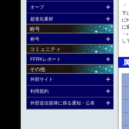
「
オーブ
下
超進化素材
に
に
称号
・
称号
し
コミュニティ
FFRKレポート
その他
外部サイト
利用規約
外部送信規律に係る通知・公表