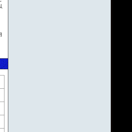
以
更
」
用