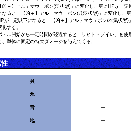
【凶＋】アルテマウェポン(弱状態)」に変化し、更にHPが一定
になると「【凶＋】アルテマウェポン(超弱状態)」に変化し、
HPが一定以下になると「【凶＋】アルテマウェポン(本気状態)
変化する。
バトル開始から一定時間が経過すると「リヒト・ゾイレ」を使
て、単体に固定の特大ダメージを与えてくる。
属性
炎
ー
氷
ー
雷
ー
地
ー