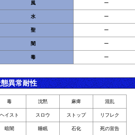
風
ー
水
ー
聖
ー
闇
ー
毒
ー
状態異常耐性
毒
沈黙
麻痺
混乱
ヘイスト
スロウ
ストップ
リフレク
暗闇
睡眠
石化
死の宣告