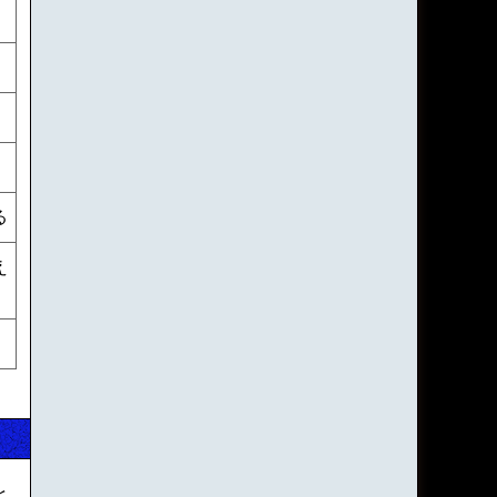
る
え
と