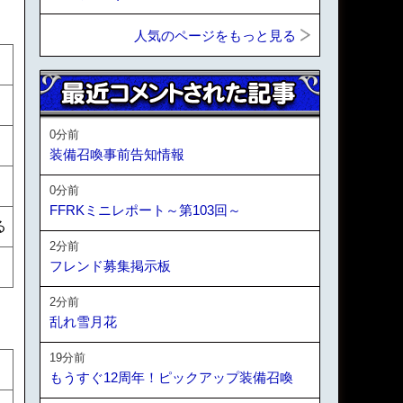
人気のページをもっと見る
0分前
装備召喚事前告知情報
0分前
FFRKミニレポート～第103回～
る
2分前
フレンド募集掲示板
2分前
乱れ雪月花
19分前
もうすぐ12周年！ピックアップ装備召喚