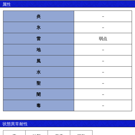
属性
炎
－
氷
－
雷
弱点
地
－
風
－
水
－
聖
－
闇
－
毒
－
状態異常耐性