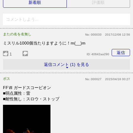
新着順
評価順
コメントしよう...
またの名を名無し
No:
000033
2017/12/08 12:56
ミスリル1000個当たりますように！m(__)m
返信
1
ID:
40642aa290
返信コメント (1) を見る
ボス
No:
000027
2015/04/16 00:27
FFⅦ ガードスコーピオン
■弱点属性：雷
■耐性無し：スロウ・ストップ