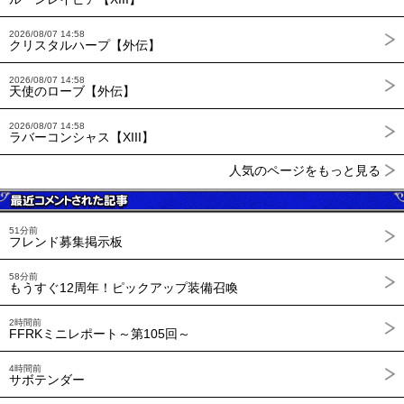
2026/08/07 14:58
クリスタルハープ【外伝】
2026/08/07 14:58
天使のローブ【外伝】
2026/08/07 14:58
ラバーコンシャス【XIII】
人気のページをもっと見る
51分前
フレンド募集掲示板
58分前
もうすぐ12周年！ピックアップ装備召喚
2時間前
FFRKミニレポート～第105回～
4時間前
サボテンダー