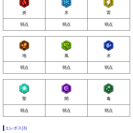
炎
氷
雷
弱点
弱点
弱点
地
風
水
弱点
弱点
弱点
聖
闇
毒
弱点
弱点
弱点
エレボス(3)