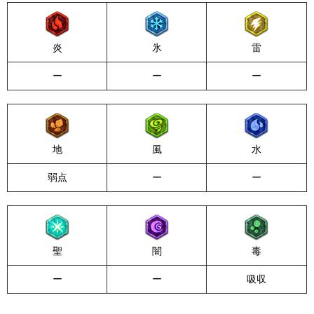
炎
氷
雷
ー
ー
ー
地
風
水
弱点
ー
ー
聖
闇
毒
ー
ー
吸収