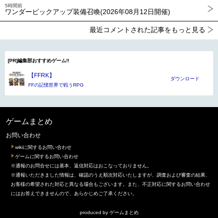
5時間前
ワンダーピックアップ装備召喚(2026年08月12日開催)
最近コメントされた記事をもっと見る
[PR]編集部おすすめゲーム!!
【FFRK】
ダウンロード
FFの記憶世界で戦うRPG
ゲームまとめ
お問い合わせ
wikiに関するお問い合わせ
ゲームに関するお問い合わせ
※通報のお問合せには基本、返信対応はおこなっておりません。
※通報いただきました情報は、確認のうえ順次対応いたしますが、調査および審査の結果、
お客様の希望された対応と異なる場合もございます。また、不正対応に関するお問い合わせ
にはお答えできませんので、あらかじめご了承ください。
produced by
ゲームまとめ