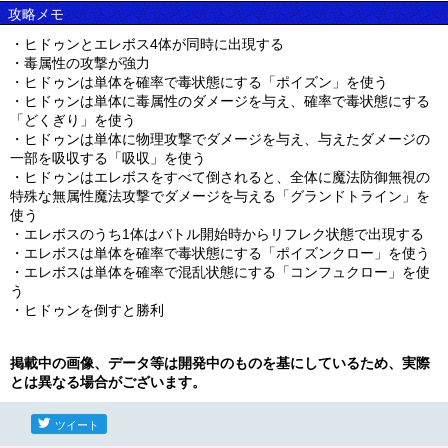
攻略メモ
・ヒドゥンとエレボス4体が同時に出現する
・毒属性の攻撃が強力
・ヒドゥンは単体を確率で毒状態にする「ポイズン」を使う
・ヒドゥンは単体に毒属性のダメージを与え、確率で毒状態にする
「どくぎり」を使う
・ヒドゥンは単体に物理攻撃でダメージを与え、与えたダメージの
一部を吸収する「吸収」を使う
・ヒドゥンはエレボスをすべて倒されると、全体に魔法防御無視の
特殊な無属性魔法攻撃でダメージを与える「グランドトライン」を
使う
・エレボスのうち1体はバトル開始時からリフレク状態で出現する
・エレボスは単体を確率で毒状態にする「ポイズンクロー」を使う
・エレボスは単体を確率で混乱状態にする「コンフュクロー」を使
う
・ヒドゥンを倒すと勝利
掲載中の画像、データ等は開発中のものを基にしているため、実際
とは異なる場合がございます。
ツイート