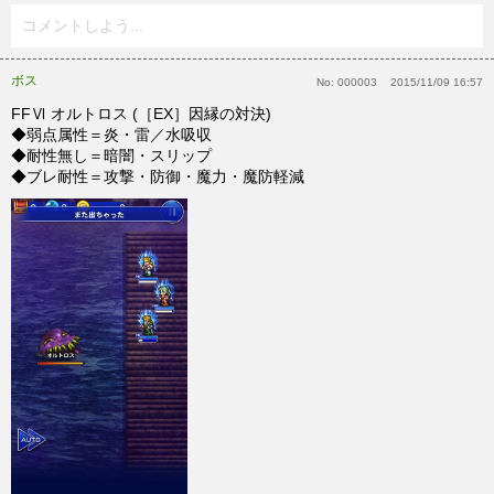
コメントしよう...
ボス
No:
000003
2015/11/09 16:57
FFⅥ オルトロス (［EX］因縁の対決)
◆弱点属性＝炎・雷／水吸収
◆耐性無し＝暗闇・スリップ
◆ブレ耐性＝攻撃・防御・魔力・魔防軽減