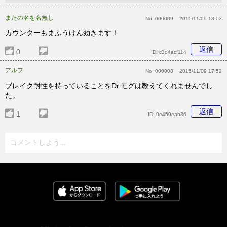
またの名を名無し
No:
000009
2015/11/09 18:03
カウンターもまふうけん効きます！
返信
0
ID:
c3d4acf114
アルフ
No:
000008
2015/11/09 17:52
ブレイク耐性を持っていることをDr.モグは教えてくれませんでし
た。
返信
1
ID:
0e459eab36
コメントしよう...