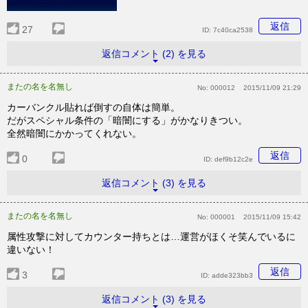
返信
27
ID:
7c40ca2538
返信コメント (2) を見る
またの名を名無し
No:
000012
2015/11/09 21:29
カーバンクル貼れば倒すの自体は簡単。
だがスペシャル条件の「暗闇にする」がかなりきつい。
全然暗闇にかかってくれない。
返信
0
ID:
def9b12c2e
返信コメント (3) を見る
またの名を名無し
No:
000001
2015/11/09 15:42
属性攻撃に対してカウンター持ちとは…運営がほくそ笑んでいるに
違いない！
返信
3
ID:
adde323bb3
返信コメント (3) を見る