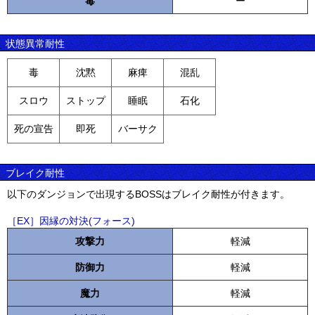
毒
ー
状態異常耐性
毒
沈黙
麻痺
混乱
スロウ
ストップ
睡眠
石化
死の宣告
即死
バーサク
ブレイク耐性
以下のダンジョンで出現するBOSSはブレイク耐性が付きます。
［EX］因縁の対決(フォース)
攻撃力
軽減
防御力
軽減
魔力
軽減