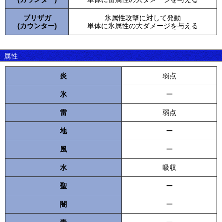
ブリザガ
氷属性攻撃に対して発動
(カウンター)
単体に氷属性の大ダメージを与える
属性
炎
弱点
氷
ー
雷
弱点
地
ー
風
ー
水
吸収
聖
ー
闇
ー