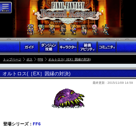
トップページ
ボス
FF6
オルトロス(［EX］因縁の対決)
オルトロス(［EX］因縁の対決)
最終更新 :
2015/11/09 14:59
登場シリーズ：
FF6