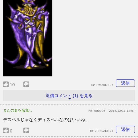
返信
10
ID:
9fa0507827
返信コメント (1) を見る
またの名を名無し
No:
000005
2016/12/11 12:57
デスペルじゃなくディスペルなのはいいね。
返信
0
ID:
7085a3d0e1