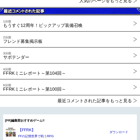
人気のページをもっと見る
1分前
もうすぐ12周年！ピックアップ装備召喚
2分前
フレンド募集掲示板
3分前
サボテンダー
4分前
FFRKミニレポート～第104回～
6分前
FFRKミニレポート～第100回～
最近コメントされた記事をもっと見る
[PR]編集部おすすめゲーム!!
【FFRK】
ダウンロード
FFの記憶世界で戦うRPG