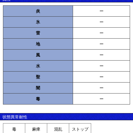
炎
ー
氷
ー
雷
ー
地
ー
風
ー
水
ー
聖
ー
闇
ー
毒
ー
状態異常耐性
毒
麻痺
混乱
ストップ