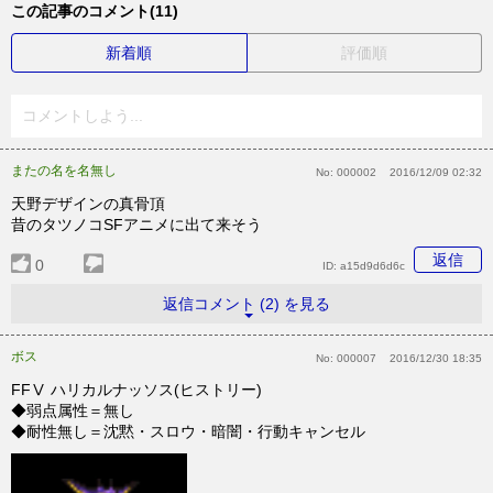
この記事のコメント(11)
新着順
評価順
コメントしよう...
またの名を名無し
No:
000002
2016/12/09 02:32
天野デザインの真骨頂
昔のタツノコSFアニメに出て来そう
返信
0
ID:
a15d9d6d6c
返信コメント (2) を見る
ボス
No:
000007
2016/12/30 18:35
FFⅤ ハリカルナッソス(ヒストリー)
◆弱点属性＝無し
◆耐性無し＝沈黙・スロウ・暗闇・行動キャンセル