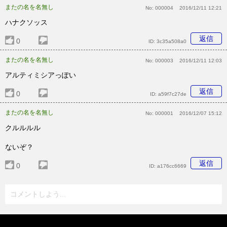
またの名を名無し
No:
000004
2016/12/11 12:21
ハナクソッス
返信
0
ID:
3c35a508a0
またの名を名無し
No:
000003
2016/12/11 12:03
アルティミシアっぽい
返信
0
ID:
a59f7c27de
またの名を名無し
No:
000001
2016/12/07 15:12
クルルルル
ないぞ？
返信
0
ID:
a176cc6669
コメントしよう...